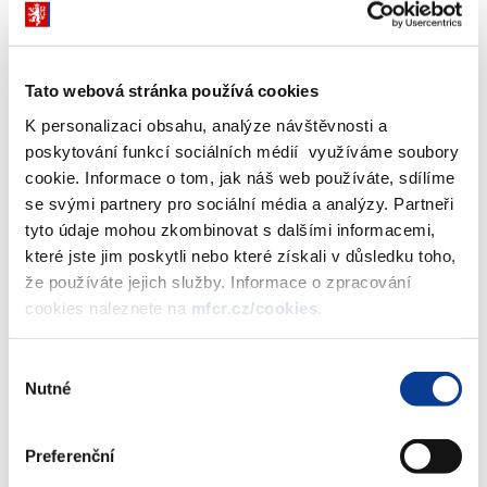
Vyberte
Tato webová stránka používá cookies
K personalizaci obsahu, analýze návštěvnosti a
poskytování funkcí sociálních médií využíváme soubory
Výsledky
Řazeno
sestupně dle data
cookie. Informace o tom, jak náš web používáte, sdílíme
vyhledávání
se svými partnery pro sociální média a analýzy. Partneři
tyto údaje mohou zkombinovat s dalšími informacemi,
které jste jim poskytli nebo které získali v důsledku toho,
NAČÍST DALŠÍ
že používáte jejich služby. Informace o zpracování
cookies naleznete na
mfcr.cz/cookies
.
Výběr
Nutné
souhlasu
Ministerstvo financí ČR
Preferenční