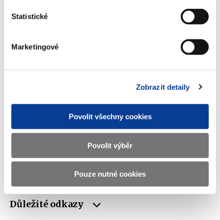
Adresa
Letenská 15, 118 10 Praha
Statistické
Telefon
+420 257 041 111
E-mail
podatelna@mf.gov.cz
Marketingové
IČO
00006947
DIČ
CZ00006947
Zobrazit detaily
ID Datové
xzeaauv
schránky
Povolit všechny cookies
Weby ministerstva
Povolit výběr
Resort financí
Pouze nutné cookies
Důležité odkazy