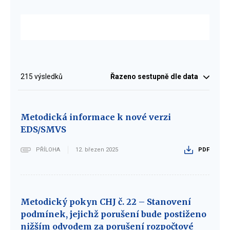
Vyberte
Výsledky
215
výsledků
Řazeno
sestupně dle data
vyhledávání
Metodická informace k nové verzi
EDS/SMVS
PŘÍLOHA
12. březen 2025
PDF
Metodický pokyn CHJ č. 22 – Stanovení
podmínek, jejichž porušení bude postiženo
nižším odvodem za porušení rozpočtové