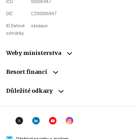
IČO
00006947
DIČ
CZ00006947
ID Datové
xzeaauv
schránky
Weby ministerstva
Resort financí
Důležité odkazy