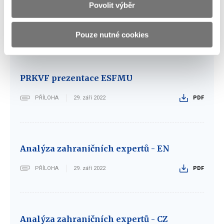
Povolit výběr
PRKVF prezentace PrFMU
PŘÍLOHA
29. září 2022
PDF
Pouze nutné cookies
PRKVF prezentace ESFMU
PŘÍLOHA
29. září 2022
PDF
Analýza zahraničních expertů - EN
PŘÍLOHA
29. září 2022
PDF
Analýza zahraničních expertů - CZ