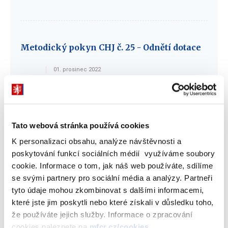
Metodický pokyn CHJ č. 25 - Odnětí dotace
01. prosinec 2022
Příloha k žádosti o dotaci (dle zákona č.
Tato webová stránka používá cookies
65/2022 Sb. a nařízení vlády č. 206/2022 Sb.,
K personalizaci obsahu, analýze návštěvnosti a
ve znění nařízení vlády č. 322/2022 Sb.)
poskytování funkcí sociálních médií využíváme soubory
cookie. Informace o tom, jak náš web používáte, sdílíme
PŘÍLOHA
14. listopad 2022
XLSX
se svými partnery pro sociální média a analýzy. Partneři
tyto údaje mohou zkombinovat s dalšími informacemi,
které jste jim poskytli nebo které získali v důsledku toho,
že používáte jejich služby. Informace o zpracování
Mezinárodní konference k projektu
cookies naleznete na
mfcr.cz/cookies
.