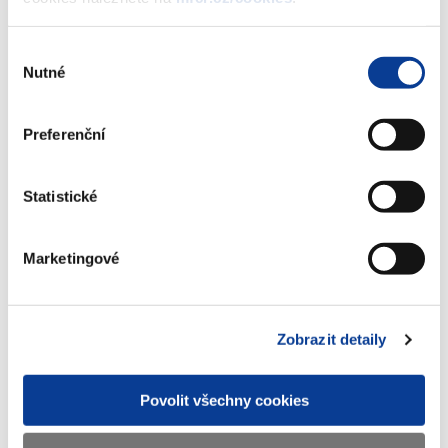
Posílení řízení a kontroly veřejných
financí
Výběr
Nutné
souhlasu
29. září 2022
Preferenční
PRKVF prezentace zahraniční experti - EN
Statistické
PŘÍLOHA
29. září 2022
PDF
Marketingové
PRKVF prezentace PrFUK
Zobrazit detaily
PŘÍLOHA
29. září 2022
PDF
Povolit všechny cookies