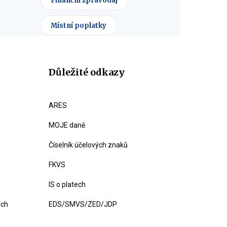
Finanční zpravodaj
Místní poplatky
Důležité odkazy
ARES
MOJE daně
Číselník účelových znaků
FKVS
IS o platech
ých
EDS/SMVS/ZED/JDP