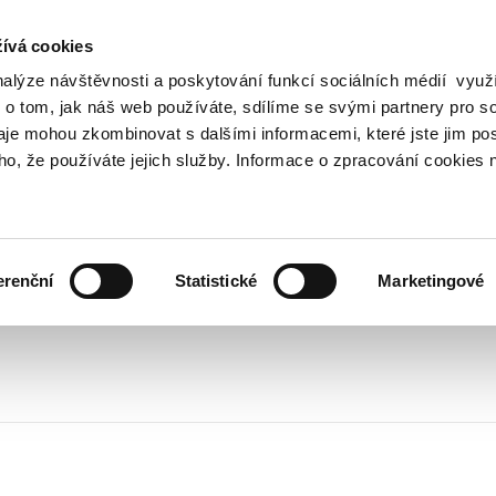
ívá cookies
nalýze návštěvnosti a poskytování funkcí sociálních médií vyu
Vyhledat
 o tom, jak náš web používáte, sdílíme se svými partnery pro so
daje mohou zkombinovat s dalšími informacemi, které jste jim pos
oho, že používáte jejich služby. Informace o zpracování cookies 
Finanční trh
Daně a účetnictví
Z
obrazit
Zobrazit
Zobrazit
ubmenu
submenu
submenu
ozpočtová
Finanční
Daně
olitika
trh
a
erenční
Statistické
Marketingové
účetnictví