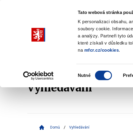
Tato webová stránka použ
K personalizaci obsahu, a
soubory cookie. Informace
Pohybujte
a analýzy. Partneři tyto ú
šipkami
které získali v důsledku t
na
mfcr.cz/cookies
.
nahoru
Ministerstvo
Rozpočtová politika
a
Zobrazit
Z
submenu
s
dolů
Ministerstvo
R
Výběr
p
Nutné
Pref
pro
souhlasu
Vyhledávání
výběr
našeptaných
položek
Domů
Vyhledávání