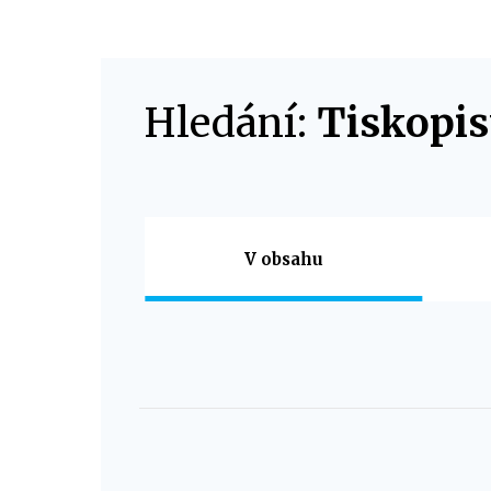
Hledání:
Tiskopi
Vyberte
V obsahu
Výsledky
vyhledávání