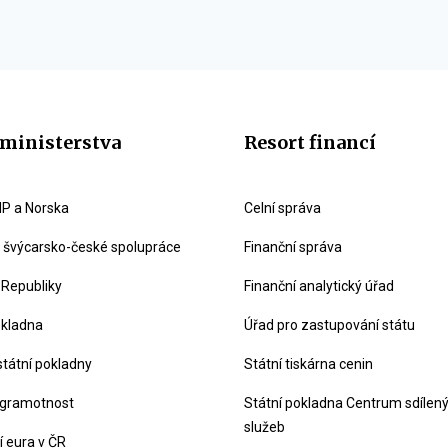
ministerstva
Resort financí
P a Norska
Celní správa
švýcarsko-české spolupráce
Finanční správa
 Republiky
Finanční analytický úřad
okladna
Úřad pro zastupování státu
státní pokladny
Státní tiskárna cenin
 gramotnost
Státní pokladna Centrum sdílen
služeb
 eura v ČR