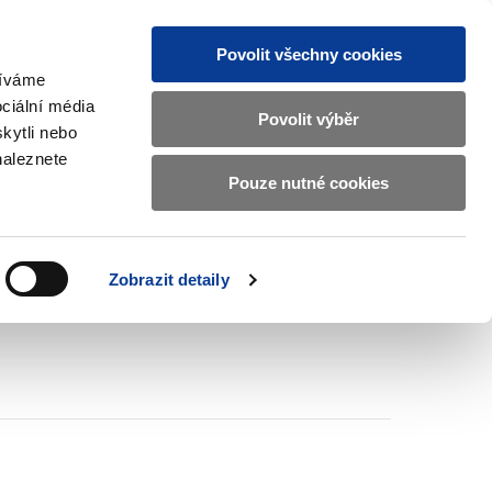
Povolit všechny cookies
žíváme
CZ
EN
ciální média
Základní
Povolit výběr
kytli nebo
informace
naleznete
o
Pouze nutné cookies
ahraničí a EU
Kontrola a regulace
Ministerstvu
Zobrazit
Zobrazit
submenu
submenu
financí
Zahraničí
Kontrola
a
a
v
Zobrazit detaily
EU
regulace
českém
znakovém
jazyce.