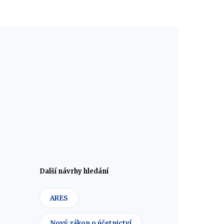
Další návrhy hledání
ARES
Nový zákon o účetnictví