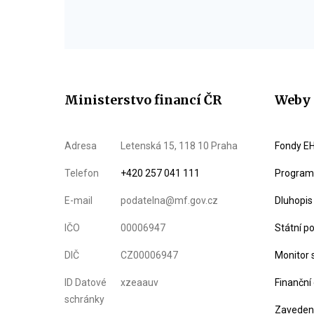
Ministerstvo financí ČR
Weby 
Adresa
Letenská 15, 118 10 Praha
Fondy EH
Telefon
+420 257 041 111
Program 
E-mail
podatelna@mf.gov.cz
Dluhopis
IČO
00006947
Státní p
DIČ
CZ00006947
Monitor 
ID Datové
xzeaauv
Finanční
schránky
Zavedení