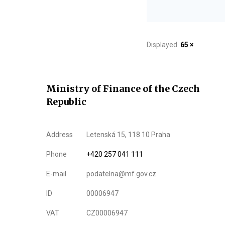
Displayed
65 ×
Ministry of Finance of the Czech
Republic
Address
Letenská 15, 118 10 Praha
Phone
+420 257 041 111
E-mail
podatelna@mf.gov.cz
ID
00006947
VAT
CZ00006947