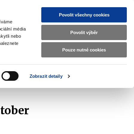
Povolit všechny cookies
žíváme
CZ
EN
ciální média
Základní
Povolit výběr
kytli nebo
informace
naleznete
o
Pouze nutné cookies
 and International Affairs
Contacts
Ministerstvu
Zobrazit
submenu
financí
EU
and
v
Zobrazit detaily
International
 CR - October 2025
českém
Affairs
znakovém
jazyce.
ctober