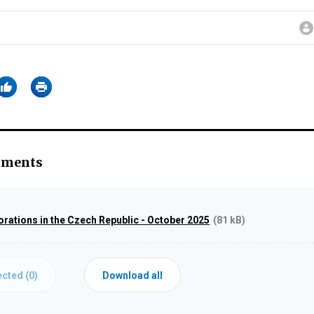
hments
orations in the Czech Republic - October 2025
(81 kB)
cted (
0
)
Download all