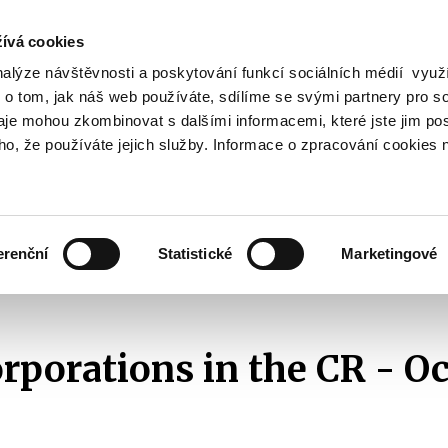
ívá cookies
nalýze návštěvnosti a poskytování funkcí sociálních médií vyu
Search
 o tom, jak náš web používáte, sdílíme se svými partnery pro so
daje mohou zkombinovat s dalšími informacemi, které jste jim pos
oho, že používáte jejich služby. Informace o zpracování cookies 
lation and Taxes
Financial Market
EU
Zobrazit
Zobrazit
submenu
submenu
Regulation
Financial
and
Market
erenční
Statistické
Marketingové
Taxes
Public sector
Public corporations
2025
Public corporations in the
orporations in the CR - O