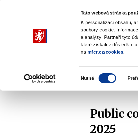
Tato webová stránka použ
K personalizaci obsahu, a
soubory cookie. Informace
Pohybujte
a analýzy. Partneři tyto ú
šipkami
které získali v důsledku t
na
mfcr.cz/cookies
.
nahoru
Ministry
Fiscal policy
Regu
a
Zobrazit
Zobrazit
submenu
submenu
dolů
Ministry
Fiscal
Výběr
policy
Nutné
Pref
pro
souhlasu
Home
Fiscal policy
Budgetary Frameworks
výběr
našeptaných
položek
Public c
2025