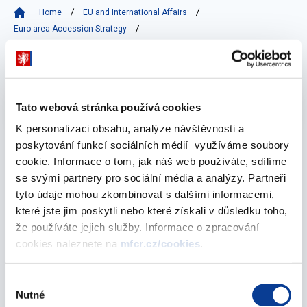
Home
EU and International Affairs
Euro-area Accession Strategy
Fulfilment of the Maastricht Convergence Criteria
2009
Vyberte
Tato webová stránka používá cookies
2009
K personalizaci obsahu, analýze návštěvnosti a
poskytování funkcí sociálních médií využíváme soubory
cookie. Informace o tom, jak náš web používáte, sdílíme
December 2009
se svými partnery pro sociální média a analýzy. Partneři
tyto údaje mohou zkombinovat s dalšími informacemi,
které jste jim poskytli nebo které získali v důsledku toho,
že používáte jejich služby. Informace o zpracování
Assessment of the Fulfilment of the Maastricht
cookies naleznete na
mfcr.cz/cookies
.
Convergence Criteria and the Degree of
Economic Alignment of the Czech Republic
with the Euro Area - 2009
Výběr
Nutné
souhlasu
21. December 2009