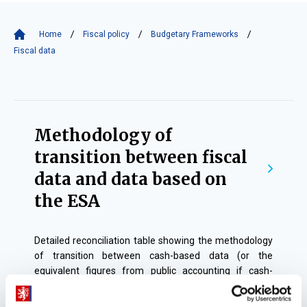
Home
Fiscal policy
Budgetary Frameworks
Fiscal data
Fiscal
data
Methodology of
transition between fiscal
data and data based on
the ESA
Detailed reconciliation table showing the methodology
of transition between cash-based data (or the
equivalent figures from public accounting if cash-
based data are not available) and data based on the
ESA standard, as required by the Act No 23/2017 Coll.,