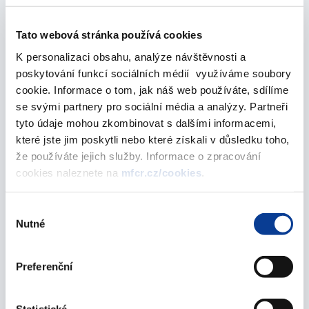
on the rules of budgetary responsibility.
Tato webová stránka používá cookies
K personalizaci obsahu, analýze návštěvnosti a
poskytování funkcí sociálních médií využíváme soubory
cookie. Informace o tom, jak náš web používáte, sdílíme
Central government
se svými partnery pro sociální média a analýzy. Partneři
tyto údaje mohou zkombinovat s dalšími informacemi,
které jste jim poskytli nebo které získali v důsledku toho,
Information on aggregated fiscal data for groups of
že používáte jejich služby. Informace o zpracování
units classified in subsector S.1311 - Central
cookies naleznete na
mfcr.cz/cookies
.
government.
Výběr
Nutné
souhlasu
Preferenční
Local government