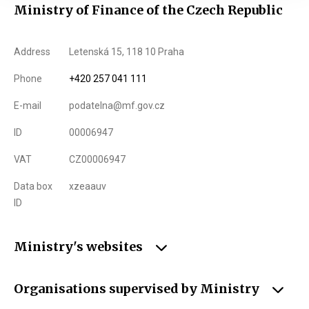
Ministry of Finance of the Czech Republic
Address
Letenská 15, 118 10 Praha
Phone
+420 257 041 111
E-mail
podatelna@mf.gov.cz
ID
00006947
VAT
CZ00006947
Data box
xzeaauv
ID
Ministry's websites
Organisations supervised by Ministry