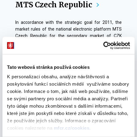
Market
MTS Czech Republic
In accordance with the strategic goal for 2011, the
market rules of the national electronic platform MTS
Czech Republic for the secondary market of CZK
denominated government bonds have become valid as
of 1 July 2011 (MTS Market Rules).
Tato webová stránka používá cookies
K personalizaci obsahu, analýze návštěvnosti a
poskytování funkcí sociálních médií využíváme soubory
T-Bonds and T-Bills in
cookie. Informace o tom, jak náš web používáte, sdílíme
se svými partnery pro sociální média a analýzy. Partneři
Ministry's Portfolio
tyto údaje mohou zkombinovat s dalšími informacemi,
které jste jim poskytli nebo které získali v důsledku toho,
T-bonds and T-bills in own portfolio including Lending
že používáte jejich služby. Informace o zpracování
facility and Received Collateral.
cookies naleznete na
mfcr.cz/cookies
.