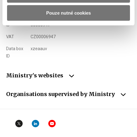
Phone
+420 257 041 111
Pouze nutné cookies
E-mail
podatelna@mf.gov.cz
ID
00006947
VAT
CZ00006947
Data box
xzeaauv
ID
Ministry's websites
Organisations supervised by Ministry