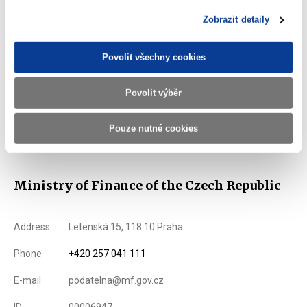
Zobrazit detaily
Download all
Povolit všechny cookies
Povolit výběr
Displayed
179 ×
Recommended
509 ×
Pouze nutné cookies
Ministry of Finance of the Czech Republic
Address
Letenská 15, 118 10 Praha
Phone
+420 257 041 111
E-mail
podatelna@mf.gov.cz
ID
00006947