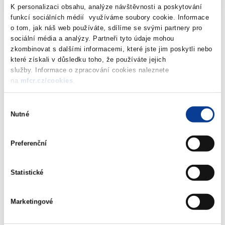
K personalizaci obsahu, analýze návštěvnosti a poskytování
funkcí sociálních médií využíváme soubory cookie. Informace
o tom, jak náš web používáte, sdílíme se svými partnery pro
sociální média a analýzy. Partneři tyto údaje mohou
Source: MoF - Financial Market Analyses Unit: Report on
zkombinovat s dalšími informacemi, které jste jim poskytli nebo
Financial Market Developments in 2010, published 24th
které získali v důsledku toho, že používáte jejich
June 2011,
for download in Pdf, english version
služby. Informace o zpracování cookies naleznete
na
mfcr.cz/cookies
.
Výběr
Download attachments
Nutné
souhlasu
Preferenční
Report on Financial Market
Developments in 2010
Statistické
(505 kB)
Marketingové
Download selected (
0
)