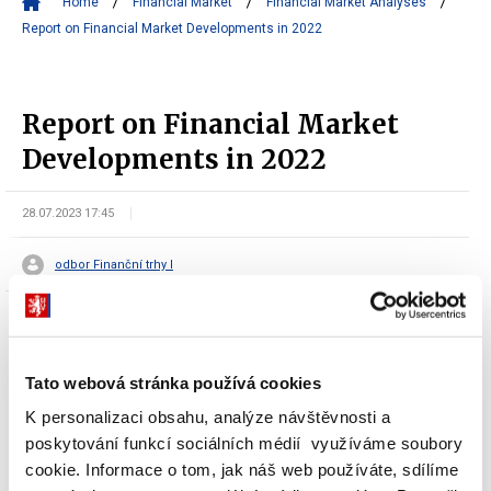
Home
Financial Market
Financial Market Analyses
Report on Financial Market Developments in 2022
Report on Financial Market
Developments in 2022
28.07.2023 17:45
odbor Finanční trhy I
Tato webová stránka používá cookies
Reports on Financial Market Developments are published on
K personalizaci obsahu, analýze návštěvnosti a
annual basis. They cover the most significant events and trends
poskytování funkcí sociálních médií využíváme soubory
in the particular financial market segments.
cookie. Informace o tom, jak náš web používáte, sdílíme