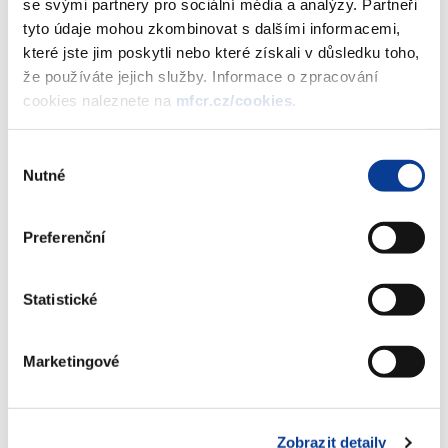
se svými partnery pro sociální média a analýzy. Partneři
Financial Markets I Department has published the Report on
tyto údaje mohou zkombinovat s dalšími informacemi,
Financial Market Developments in 2022.
které jste jim poskytli nebo které získali v důsledku toho,
že používáte jejich služby. Informace o zpracování
cookies naleznete na
mfcr.cz/cookies
.
Download attachments
Výběr
Nutné
souhlasu
Report on Financial Market
Developments in 2022
Preferenční
(2.5 MB)
Statistické
Download selected (
0
)
Marketingové
Download all
Zobrazit detaily