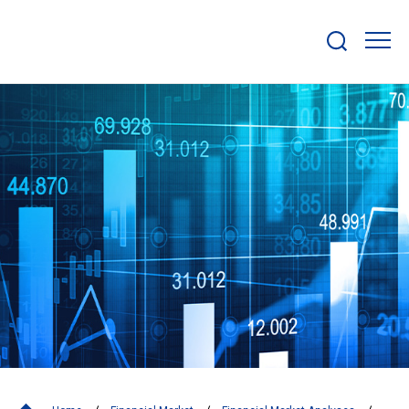
Show/hide
search
bar