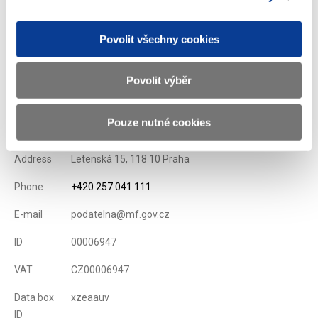
Povolit všechny cookies
Displayed
565 ×
Recommended
608 ×
Povolit výběr
Ministry of Finance of the Czech Republic
Pouze nutné cookies
Address
Letenská 15, 118 10 Praha
Phone
+420 257 041 111
E-mail
podatelna@mf.gov.cz
ID
00006947
VAT
CZ00006947
Data box
xzeaauv
ID