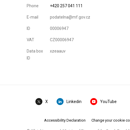
Phone
+420 257 041 111
E-mail
podatelna@mf.gov.cz
ID
00006947
VAT
CZ00006947
Data box
xzeaauv
ID
Linkedin
YouTube
X
Accessibility Declaration
Change your cookie c