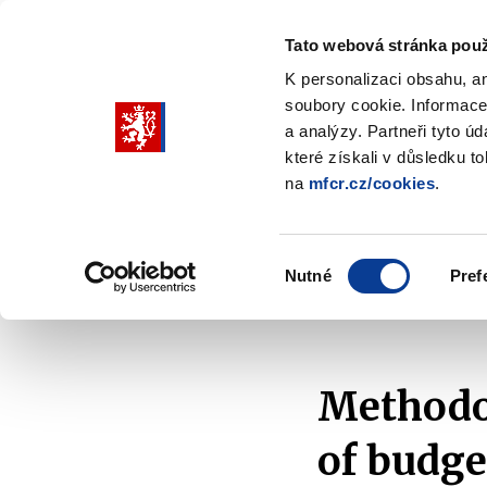
Tato webová stránka použ
K personalizaci obsahu, a
soubory cookie. Informace
Pohybujte
a analýzy. Partneři tyto ú
šipkami
které získali v důsledku t
na
mfcr.cz/cookies
.
nahoru
Ministry
Fiscal policy
Regu
a
Zobrazit
Zobrazit
submenu
submenu
dolů
Ministry
Fiscal
Výběr
policy
Nutné
Pref
pro
souhlasu
Home
Fiscal policy
Budgetary Frameworks
výběr
našeptaných
položek
Methodol
of budge