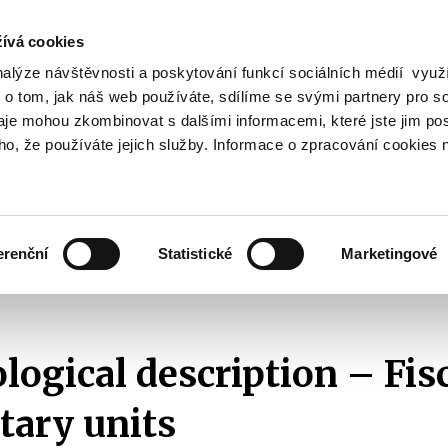
ívá cookies
nalýze návštěvnosti a poskytování funkcí sociálních médií vyu
Search
 o tom, jak náš web používáte, sdílíme se svými partnery pro so
daje mohou zkombinovat s dalšími informacemi, které jste jim pos
oho, že používáte jejich služby. Informace o zpracování cookies 
lation and Taxes
Financial Market
EU
Zobrazit
Zobrazit
submenu
submenu
Regulation
Financial
and
Market
erenční
Statistické
Marketingové
Taxes
Fiscal data
Central government
Budgetary units
2018
Methodo
ogical description – Fisc
tary units