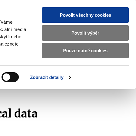
Povolit všechny cookies
žíváme
CZ
EN
ciální média
Základní
Povolit výběr
kytli nebo
informace
naleznete
o
Pouze nutné cookies
 and International Affairs
Contacts
Ministerstvu
Zobrazit
submenu
financí
EU
and
v
Zobrazit detaily
International
českém
Affairs
logical description – Fiscal data of budgetary units
znakovém
jazyce.
al data