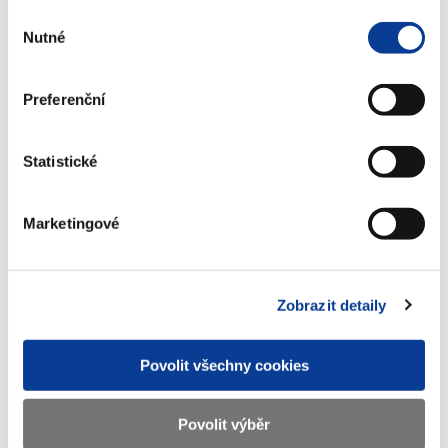
Výběr
Nutné
souhlasu
Download selected (
0
)
Preferenční
Download all
Statistické
Marketingové
Displayed
363 ×
Recommended
206 ×
Zobrazit detaily
Ministry of Finance of the Czech Republic
Povolit všechny cookies
Address
Letenská 15, 118 10 Praha
Povolit výběr
Phone
+420 257 041 111