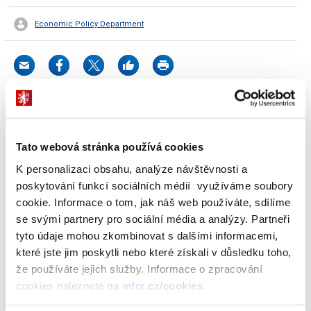
Economic Policy Department
Information required by the Act No 23/2017 Coll., on the rules of
budgetary responsibility.
Tato webová stránka používá cookies
K personalizaci obsahu, analýze návštěvnosti a
Download attachments
poskytování funkcí sociálních médií využíváme soubory
cookie. Informace o tom, jak náš web používáte, sdílíme
se svými partnery pro sociální média a analýzy. Partneři
tyto údaje mohou zkombinovat s dalšími informacemi,
Statement of sources and uses of
které jste jim poskytli nebo které získali v důsledku toho,
cash – budgetary organizations
že používáte jejich služby. Informace o zpracování
(December 2025)
cookies naleznete na
mfcr.cz/cookies
.
(30 kB)