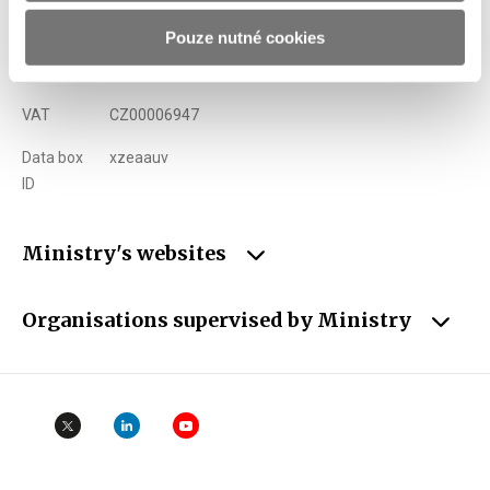
E-mail
podatelna@mf.gov.cz
Pouze nutné cookies
ID
00006947
VAT
CZ00006947
Data box
xzeaauv
ID
Ministry's websites
Organisations supervised by Ministry