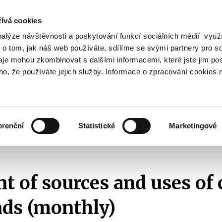
ívá cookies
nalýze návštěvnosti a poskytování funkcí sociálních médií vyu
Search
 o tom, jak náš web používáte, sdílíme se svými partnery pro so
daje mohou zkombinovat s dalšími informacemi, které jste jim pos
oho, že používáte jejich služby. Informace o zpracování cookies 
lation and Taxes
Financial Market
EU
Zobrazit
Zobrazit
submenu
submenu
Regulation
Financial
and
Market
erenční
Statistické
Marketingové
Taxes
Fiscal data
Central government
State funds
2020
Statement
t of sources and uses of 
nds (monthly)