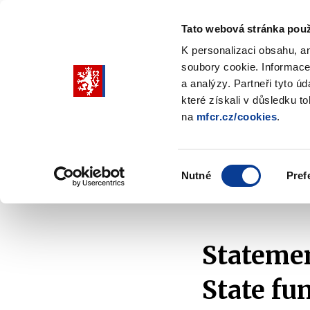
Tato webová stránka použ
K personalizaci obsahu, a
soubory cookie. Informace
Pohybujte
a analýzy. Partneři tyto ú
šipkami
které získali v důsledku t
na
mfcr.cz/cookies
.
nahoru
Ministry
Fiscal policy
Regu
a
Zobrazit
Zobrazit
submenu
submenu
dolů
Ministry
Fiscal
Výběr
policy
Nutné
Pref
pro
souhlasu
Home
Fiscal policy
Budgetary Frameworks
výběr
našeptaných
položek
Statemen
State fu