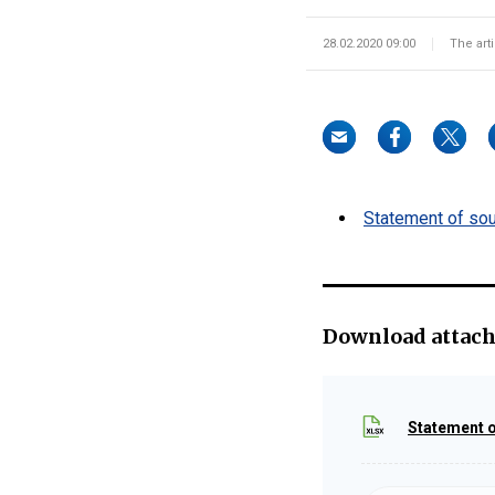
28.02.2020 09:00
The art
Statement of sou
Download attac
Statement o