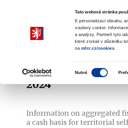
Tato webová stránka použ
K personalizaci obsahu, a
soubory cookie. Informace
Pohybujte
a analýzy. Partneři tyto ú
šipkami
které získali v důsledku t
na
mfcr.cz/cookies
.
nahoru
Ministry
Fiscal policy
Regu
a
Zobrazit
Zobrazit
submenu
submenu
dolů
Ministry
Fiscal
Výběr
policy
Nutné
Pref
pro
souhlasu
2024
výběr
našeptaných
položek
Information on aggregated fi
a cash basis for territorial s