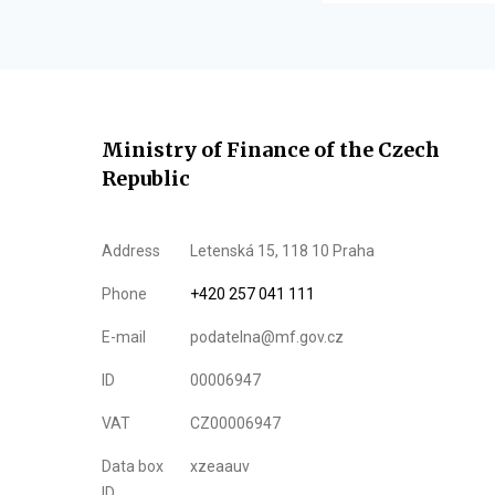
Ministry of Finance of the Czech
Republic
Address
Letenská 15, 118 10 Praha
Phone
+420 257 041 111
E-mail
podatelna@mf.gov.cz
ID
00006947
VAT
CZ00006947
Data box
xzeaauv
ID