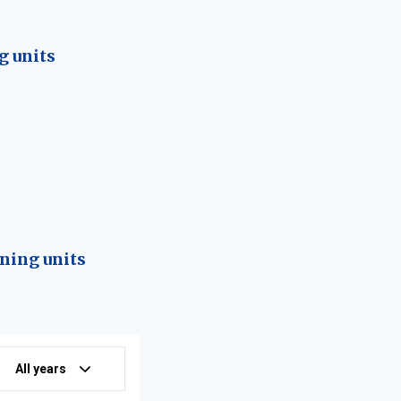
g units
rning units
All years