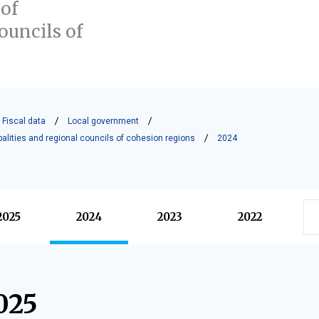
 of
ouncils of
Fiscal data
Local government
ipalities and regional councils of cohesion regions
2024
2025
2024
2023
2022
025