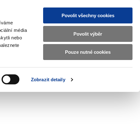
Povolit všechny cookies
žíváme
CZ
EN
ciální média
Základní
Povolit výběr
kytli nebo
informace
naleznete
o
Pouze nutné cookies
 and International Affairs
Contacts
Ministerstvu
Zobrazit
submenu
financí
EU
and
v
Zobrazit detaily
International
českém
Affairs
znakovém
jazyce.