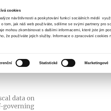
ívá cookies
nalýze návštěvnosti a poskytování funkcí sociálních médií vyu
Search
 o tom, jak náš web používáte, sdílíme se svými partnery pro so
daje mohou zkombinovat s dalšími informacemi, které jste jim pos
oho, že používáte jejich služby. Informace o zpracování cookies 
lation and Taxes
Financial Market
EU
Zobrazit
Zobrazit
submenu
submenu
Regulation
Financial
and
Market
erenční
Statistické
Marketingové
Taxes
scal data on
elf-governing