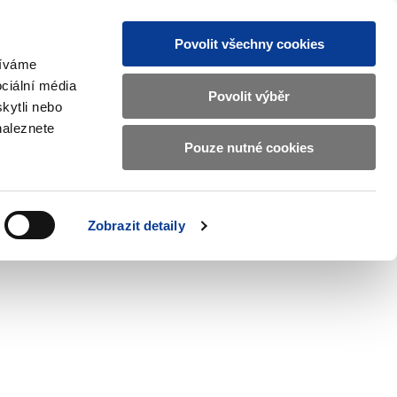
Povolit všechny cookies
žíváme
CZ
EN
ciální média
Základní
Povolit výběr
kytli nebo
informace
naleznete
o
Pouze nutné cookies
 and International Affairs
Contacts
Ministerstvu
Zobrazit
submenu
financí
EU
and
v
Zobrazit detaily
International
českém
Affairs
znakovém
jazyce.