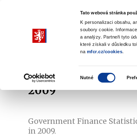
Tato webová stránka použ
K personalizaci obsahu, a
soubory cookie. Informace
Pohybujte
a analýzy. Partneři tyto ú
šipkami
které získali v důsledku t
na
mfcr.cz/cookies
.
nahoru
Ministry
Fiscal policy
Regu
a
Zobrazit
Zobrazit
submenu
submenu
dolů
Ministry
Fiscal
Výběr
policy
Nutné
Pref
pro
souhlasu
2009
výběr
našeptaných
položek
Government Finance Statisti
in 2009.