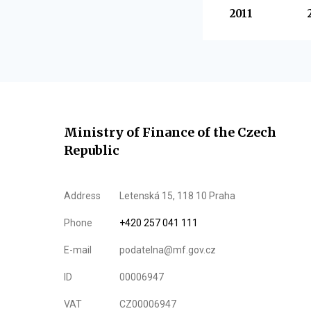
2011
Ministry of Finance of the Czech
Republic
Address
Letenská 15, 118 10 Praha
Phone
+420 257 041 111
E-mail
podatelna@mf.gov.cz
ID
00006947
VAT
CZ00006947