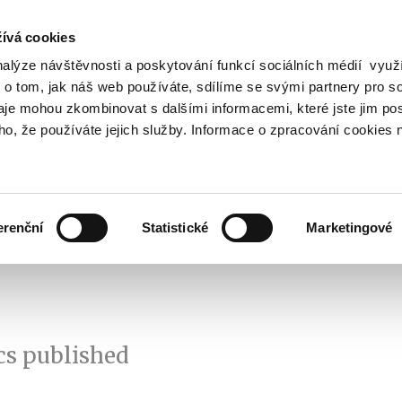
ívá cookies
nalýze návštěvnosti a poskytování funkcí sociálních médií vyu
Search
 o tom, jak náš web používáte, sdílíme se svými partnery pro so
daje mohou zkombinovat s dalšími informacemi, které jste jim pos
oho, že používáte jejich služby. Informace o zpracování cookies 
lation and Taxes
Financial Market
EU
Zobrazit
Zobrazit
submenu
submenu
Regulation
Financial
and
Market
erenční
Statistické
Marketingové
Taxes
cs published