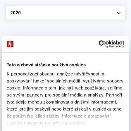
Vyberte
2020
September 2020
Macroeconomic Forecast - September 2020
Tato webová stránka používá cookies
22. September 2020
K personalizaci obsahu, analýze návštěvnosti a
poskytování funkcí sociálních médií využíváme soubory
April 2020
cookie. Informace o tom, jak náš web používáte, sdílíme
se svými partnery pro sociální média a analýzy. Partneři
tyto údaje mohou zkombinovat s dalšími informacemi,
které jste jim poskytli nebo které získali v důsledku toho,
Macroeconomic Forecast - April 2020
že používáte jejich služby. Informace o zpracování
16. April 2020
cookies naleznete na
mfcr.cz/cookies
.