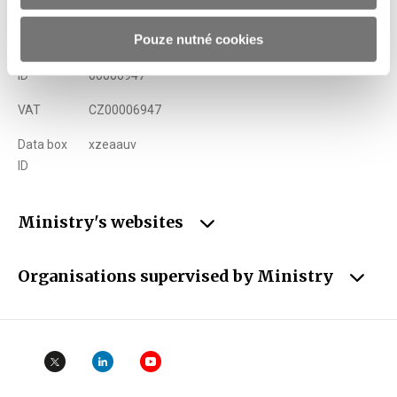
Phone
+420 257 041 111
Pouze nutné cookies
E-mail
podatelna@mf.gov.cz
ID
00006947
VAT
CZ00006947
Data box
xzeaauv
ID
Ministry's websites
Organisations supervised by Ministry