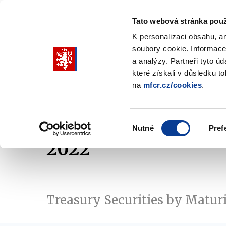
Tato webová stránka použ
K personalizaci obsahu, a
soubory cookie. Informace
Pohybujte
a analýzy. Partneři tyto ú
šipkami
které získali v důsledku t
na
mfcr.cz/cookies
.
nahoru
Ministry
Fiscal policy
Regu
a
Zobrazit
Zobrazit
submenu
submenu
dolů
Ministry
Fiscal
Výběr
policy
Nutné
Pref
pro
souhlasu
2022
výběr
našeptaných
položek
Treasury Securities by Maturi