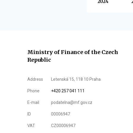
2024
Ministry of Finance of the Czech
Republic
Address
Letenská 15, 118 10 Praha
Phone
+420 257 041 111
E-mail
podatelna@mf.gov.cz
ID
00006947
VAT
CZ00006947