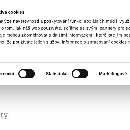
ívá cookies
nalýze návštěvnosti a poskytování funkcí sociálních médií vyu
Search
 o tom, jak náš web používáte, sdílíme se svými partnery pro so
daje mohou zkombinovat s dalšími informacemi, které jste jim pos
oho, že používáte jejich služby. Informace o zpracování cookies 
lation and Taxes
Financial Market
EU
Zobrazit
Zobrazit
submenu
submenu
Regulation
Financial
and
Market
erenční
Statistické
Marketingové
Taxes
ty.