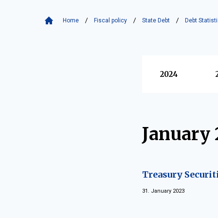
Home
Fiscal policy
State Debt
Debt Statist
Vyberte
2024
January 
Treasury Securit
31. January 2023