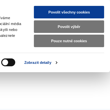
Povolit všechny cookies
žíváme
CZ
EN
ciální média
Základní
Povolit výběr
kytli nebo
informace
naleznete
o
Pouze nutné cookies
 and International Affairs
Contacts
Ministerstvu
Zobrazit
submenu
financí
EU
and
v
Zobrazit detaily
International
českém
Affairs
znakovém
jazyce.