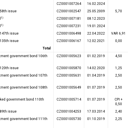
CZ0001007264
16.02.2024
58th issue
CZ0001002547
25.05.2009
5,70
1)
l
CZ0001007181
08.12.2023
1)
l
CZ0001007231
19.01.2024
 147th issue
CZ0001006498
22.04.2022
VAR 6,91
 135th issue
CZ0001006167
12.02.2021
0,00
Total
tment government bond 106th
CZ0001005623
01.02.2019
4,50
 120th issue
CZ0001005870
14.02.2020
1,25
tment government bond 107th
CZ0001005631
01.04.2019
2,50
tment government bond 108th
CZ0001005649
01.07.2019
2,50
inked government bond 110th
CZ0001005714
01.07.2019
CPI +
0,50
89th issue
CZ0001004253
17.03.2014
2,40
tment government bond 111th
CZ0001005730
01.10.2019
2,25