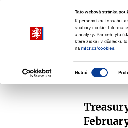
Tato webová stránka použ
K personalizaci obsahu, a
soubory cookie. Informace
Pohybujte
a analýzy. Partneři tyto ú
šipkami
které získali v důsledku t
na
mfcr.cz/cookies
.
nahoru
Ministry
Fiscal policy
Regu
a
Zobrazit
Zobrazit
submenu
submenu
dolů
Ministry
Fiscal
Výběr
policy
Nutné
Pref
pro
souhlasu
Home
Fiscal policy
State Debt
Debt Statisti
výběr
našeptaných
položek
Treasury
Februar