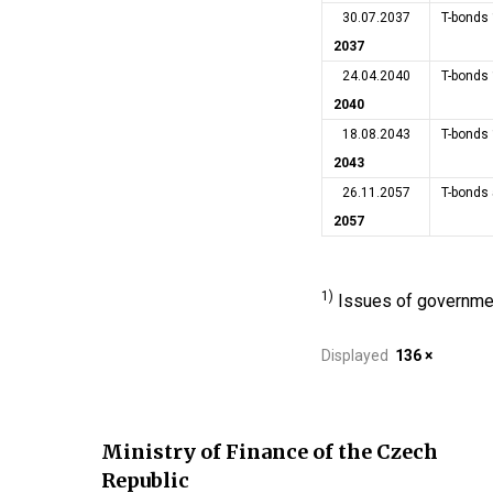
30.07.2037
T-bonds
2037
24.04.2040
T-bonds
2040
18.08.2043
T-bonds
2043
26.11.2057
T-bonds 
2057
1)
Issues of government
Displayed
136 ×
Ministry of Finance of the Czech
Republic