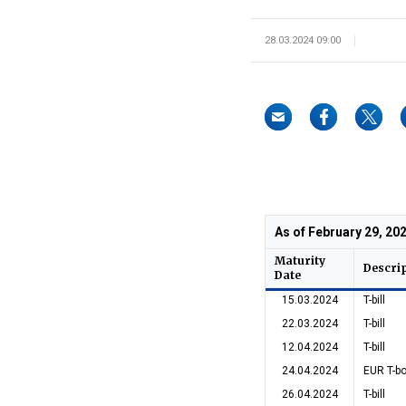
28.03.2024 09:00
As of February 29, 20
Maturity
Descri
Date
15.03.2024
T-bill
22.03.2024
T-bill
12.04.2024
T-bill
24.04.2024
EUR T-b
26.04.2024
T-bill