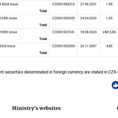
 142nd issue
CZ0001006316
27.08.2021
1,95
Total
 125th issue
CZ0001005920
24.04.2020
1,50
Total
 155th issue
CZ0001007041
18.08.2023
VAR 5,85
Total
53rd issue
CZ0001002059
26.11.2007
4,85
Total
 securities denominated in foreign currency are stated in CZK 
Ministry's websites