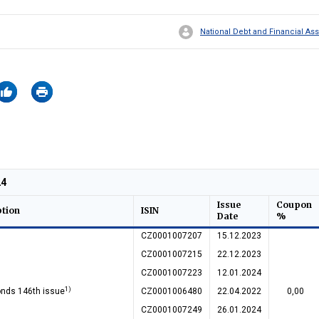
National Debt and Financial 
24
Issue
Coupon
ption
ISIN
Date
%
CZ0001007207
15.12.2023
CZ0001007215
22.12.2023
CZ0001007223
12.01.2024
1)
onds 146th issue
CZ0001006480
22.04.2022
0,00
CZ0001007249
26.01.2024