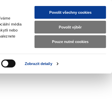
Povolit všechny cookies
žíváme
CZ
EN
ciální média
Základní
Povolit výběr
kytli nebo
informace
naleznete
o
Pouze nutné cookies
 and International Affairs
Contacts
Ministerstvu
Zobrazit
submenu
financí
EU
and
v
Zobrazit detaily
International
českém
Affairs
znakovém
jazyce.