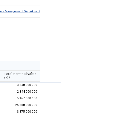
Assets Management Department
Total nominal value
sold
3 240 000 000
2 844 000 000
5 167 000 000
25 360 000 000
3 875 000 000