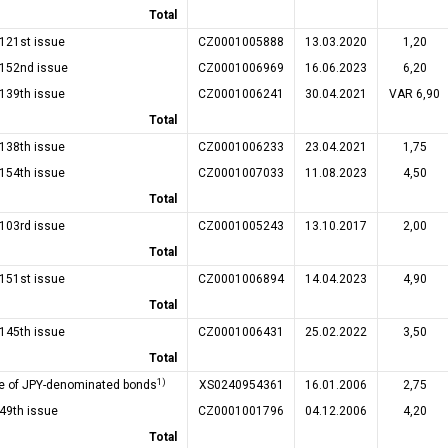
Total
 121st issue
CZ0001005888
13.03.2020
1,20
 152nd issue
CZ0001006969
16.06.2023
6,20
 139th issue
CZ0001006241
30.04.2021
VAR 6,90
Total
 138th issue
CZ0001006233
23.04.2021
1,75
 154th issue
CZ0001007033
11.08.2023
4,50
Total
 103rd issue
CZ0001005243
13.10.2017
2,00
Total
 151st issue
CZ0001006894
14.04.2023
4,90
Total
 145th issue
CZ0001006431
25.02.2022
3,50
Total
1)
ue of JPY-denominated bonds
XS0240954361
16.01.2006
2,75
49th issue
CZ0001001796
04.12.2006
4,20
Total