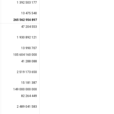
1 392 503 177
13 475 540
265 562 954 897
47 204 553
1 930 892 121
13 990 707
105 604 160 000
41 288 088
2 519 173 650
15 181 387
149 000 000 000
82 264 449
2 489 041 583