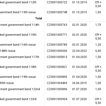
inked government bond 112th
CZ0001005722
01.10.2019
CPI +
0,50
overnment bond 113th issue
CZ0001005748
01.10.2019
1,50
Total
tment government bond 114th
CZ0001005763
02.01.2020
1,75
inked government bond 115th
CZ0001005771
02.01.2020
CPI +
0,50
overnment bond 116th issue
CZ0001005789
02.01.2020
1,25
 148th issue
CZ0001006506
22.04.2022
6,00
tment government bond 117th
CZ0001005813
01.04.2020
1,50
inked government bond 118th
CZ0001005821
01.04.2020
CPI +
0,50
overnment bond 119th issue
CZ0001005805
01.04.2020
1,50
95th issue
CZ0001004469
26.06.2015
1,00
tment government bond 122nd
CZ0001005896
01.07.2020
1,50
inked government bond 123rd
CZ0001005904
01.07.2020
CPI +
0,50