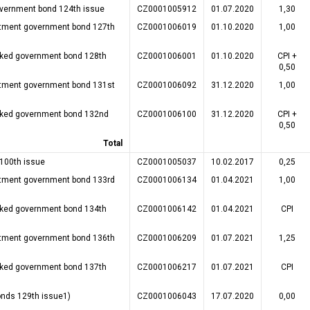
overnment bond 124th issue
CZ0001005912
01.07.2020
1,30
tment government bond 127th
CZ0001006019
01.10.2020
1,00
inked government bond 128th
CZ0001006001
01.10.2020
CPI +
0,50
tment government bond 131st
CZ0001006092
31.12.2020
1,00
inked government bond 132nd
CZ0001006100
31.12.2020
CPI +
0,50
Total
 100th issue
CZ0001005037
10.02.2017
0,25
tment government bond 133rd
CZ0001006134
01.04.2021
1,00
inked government bond 134th
CZ0001006142
01.04.2021
CPI
tment government bond 136th
CZ0001006209
01.07.2021
1,25
inked government bond 137th
CZ0001006217
01.07.2021
CPI
onds 129th issue1)
CZ0001006043
17.07.2020
0,00