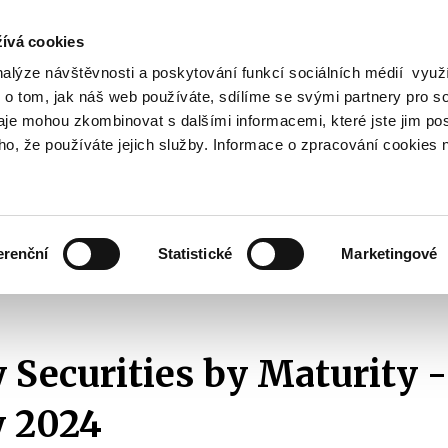
ívá cookies
nalýze návštěvnosti a poskytování funkcí sociálních médií vyu
Search
 o tom, jak náš web používáte, sdílíme se svými partnery pro so
daje mohou zkombinovat s dalšími informacemi, které jste jim pos
oho, že používáte jejich služby. Informace o zpracování cookies 
lation and Taxes
Financial Market
EU
Zobrazit
Zobrazit
submenu
submenu
Regulation
Financial
and
Market
erenční
Statistické
Marketingové
Taxes
cs
By Maturity
2024
Treasury Securities by Maturity - February 2024
 Securities by Maturity -
y 2024