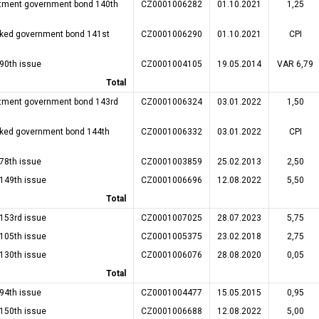
tment government bond 140th
CZ0001006282
01.10.2021
1,25
inked government bond 141st
CZ0001006290
01.10.2021
CPI
90th issue
CZ0001004105
19.05.2014
VAR 6,79
Total
tment government bond 143rd
CZ0001006324
03.01.2022
1,50
inked government bond 144th
CZ0001006332
03.01.2022
CPI
78th issue
CZ0001003859
25.02.2013
2,50
 149th issue
CZ0001006696
12.08.2022
5,50
Total
 153rd issue
CZ0001007025
28.07.2023
5,75
 105th issue
CZ0001005375
23.02.2018
2,75
 130th issue
CZ0001006076
28.08.2020
0,05
Total
94th issue
CZ0001004477
15.05.2015
0,95
 150th issue
CZ0001006688
12.08.2022
5,00