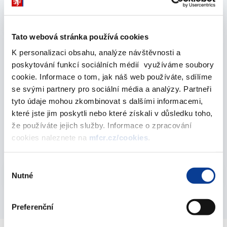
Vyberte
2011
Tato webová stránka používá cookies
K personalizaci obsahu, analýze návštěvnosti a
poskytování funkcí sociálních médií využíváme soubory
December 2011
cookie. Informace o tom, jak náš web používáte, sdílíme
se svými partnery pro sociální média a analýzy. Partneři
tyto údaje mohou zkombinovat s dalšími informacemi,
Treasury Securities by Type of Instrument -
které jste jim poskytli nebo které získali v důsledku toho,
2011
že používáte jejich služby. Informace o zpracování
cookies naleznete na
mfcr.cz/cookies
.
30. December 2011
Výběr
Vyberte
Nutné
2011
souhlasu
Preferenční