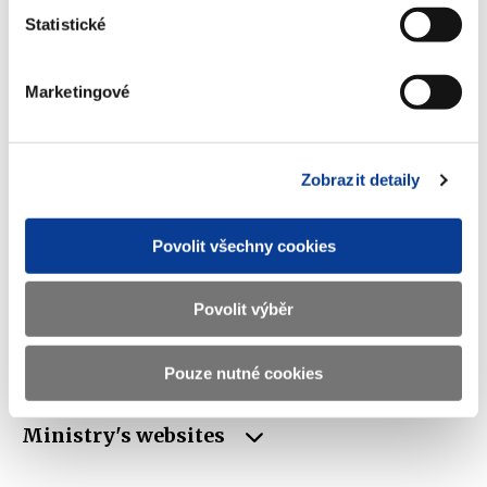
Statistické
Ministry of Finance of the Czech Republic
Marketingové
Address
Letenská 15, 118 10 Praha
Phone
+420 257 041 111
Zobrazit detaily
E-mail
podatelna@mf.gov.cz
Povolit všechny cookies
ID
00006947
VAT
CZ00006947
Povolit výběr
Data box
xzeaauv
ID
Pouze nutné cookies
Ministry's websites