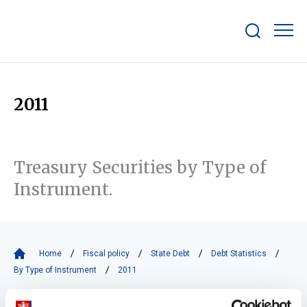
Show/hide
search
bar
2011
Treasury Securities by Type of
Instrument.
Home
Fiscal policy
State Debt
Debt Statistics
By Type of Instrument
2011