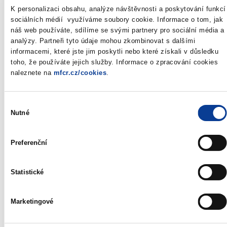
K personalizaci obsahu, analýze návštěvnosti a poskytování funkcí
Nominal value:
CZK 1 000 000
sociálních médií využíváme soubory cookie. Informace o tom, jak
Total volume:
CZK 6 000 000 000
náš web používáte, sdílíme se svými partnery pro sociální média a
Auctioned:
CZK 6 000 000 000
analýzy. Partneři tyto údaje mohou zkombinovat s dalšími
informacemi, které jste jim poskytli nebo které získali v důsledku
Auction date:
1.10.2009
toho, že používáte jejich služby. Informace o zpracování cookies
Issue date:
2.10.2009
naleznete na
mfcr.cz/cookies
.
Deadline for
12:00
bidding:
Auction type:
Dutch auction
Výběr
Type of bidding:
in percentage, two places of decimals
Nutné
souhlasu
Agent:
Czech National Bank
Preferenční
*)
Annoucement is always published on the date of auction at
09:30
Statistické
**)
Treasury bills are issued and sold under the
Rules of Short -
Term Bond System (SKD)
Marketingové
List of direct participants of T-bill auctions
(link to the Czech
National Bank)