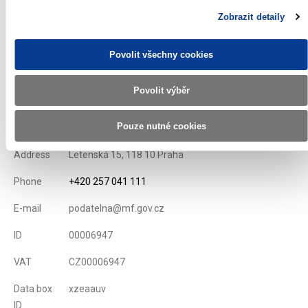
Zobrazit detaily
Issue conditions of T-bills
Displayed
70 ×
Recommended
332 ×
Povolit všechny cookies
Povolit výběr
Ministry of Finance of the Czech Republic
Pouze nutné cookies
Address
Letenská 15, 118 10 Praha
Phone
+420 257 041 111
E-mail
podatelna@mf.gov.cz
ID
00006947
VAT
CZ00006947
Data box
xzeaauv
ID