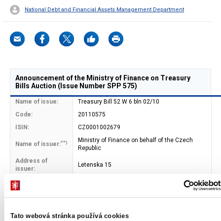
National Debt and Financial Assets Management Department
Announcement of the Ministry of Finance on Treasury
Bills Auction (Issue Number SPP 575)
Name of issue:
Treasury Bill 52 W 6 bln 02/10
Code:
20110575
ISIN:
CZ0001002679
Ministry of Finance on behalf of the Czech
**)
Name of issuer:
Republic
Address of
Letenska 15
issuer:
118 10 Prague 1
Bond type:
Bearer
Bond form:
book-entered (CNB)
Tato webová stránka používá cookies
Maturity date:
1.10.2010