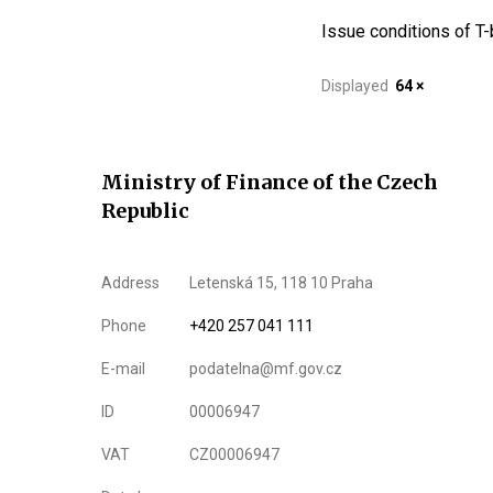
Issue conditions of T-b
Displayed
64 ×
Ministry of Finance of the Czech
Republic
Address
Letenská 15, 118 10 Praha
Phone
+420 257 041 111
E-mail
podatelna@mf.gov.cz
ID
00006947
VAT
CZ00006947