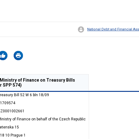
National Debt and Financial 
inistry of Finance on Treasury Bills
r SPP 574)
reasury Bill 52 W 6 bln 18/09
1709574
CZ0001002661
inistry of Finance on behalf of the Czech Republic
etenska 15
18 10 Prague 1