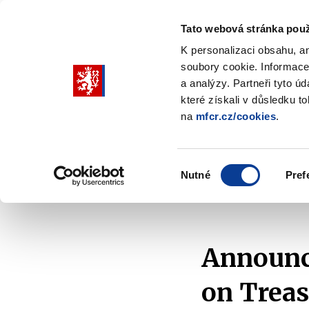
Tato webová stránka použ
K personalizaci obsahu, a
soubory cookie. Informace
Pohybujte
a analýzy. Partneři tyto ú
šipkami
které získali v důsledku t
na
mfcr.cz/cookies
.
nahoru
Ministry
Fiscal policy
Regu
a
Zobrazit
Zobrazit
submenu
submenu
dolů
Ministry
Fiscal
Výběr
policy
Nutné
Pref
pro
souhlasu
Home
Fiscal policy
State Debt
Issues
výběr
našeptaných
položek
Announce
on Treas