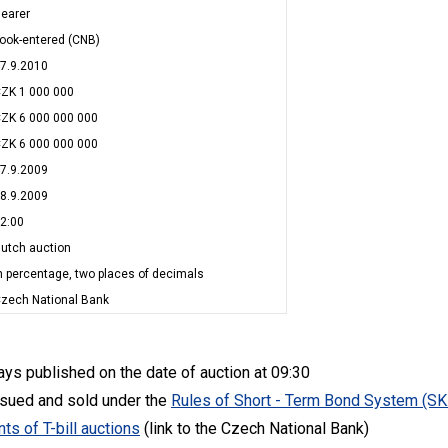
earer
ook-entered (CNB)
7.9.2010
ZK 1 000 000
ZK 6 000 000 000
ZK 6 000 000 000
7.9.2009
8.9.2009
2:00
utch auction
n percentage, two places of decimals
zech National Bank
s published on the date of auction at 09:30
issued and sold under the
Rules of Short - Term Bond System (S
nts of T-bill auctions
(link to the Czech National Bank)