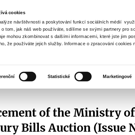
ívá cookies
nalýze návštěvnosti a poskytování funkcí sociálních médií vyu
Search
 o tom, jak náš web používáte, sdílíme se svými partnery pro so
daje mohou zkombinovat s dalšími informacemi, které jste jim pos
oho, že používáte jejich služby. Informace o zpracování cookies 
lation and Taxes
Financial Market
EU
Zobrazit
Zobrazit
submenu
submenu
Regulation
Financial
and
Market
erenční
Statistické
Marketingové
Taxes
Announcements of T-Bills Auctions
2009
Announcement of the Ministry
ment of the Ministry of
ury Bills Auction (Issue