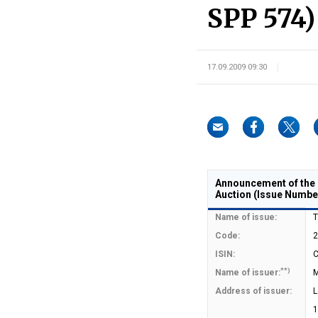
SPP 574)
17.09.2009 09:30
Announcement of the M
Auction (Issue Numbe
Name of issue:
T
Code:
2
ISIN:
**)
Name of issuer:
M
Address of issuer:
L
1