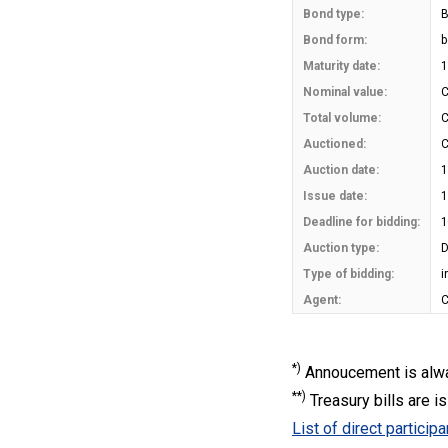
Bond type:
B
Bond form:
b
Maturity date:
1
Nominal value:
C
Total volume:
C
Auctioned:
C
Auction date:
1
Issue date:
1
Deadline for bidding:
1
Auction type:
D
Type of bidding:
i
Agent:
C
*)
Annoucement is alway
**)
Treasury bills are 
List of direct participa