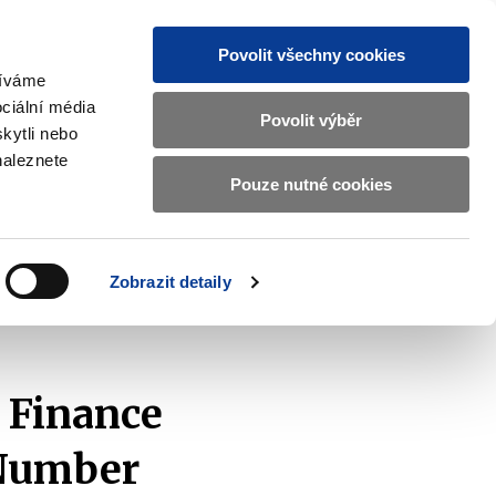
Povolit všechny cookies
žíváme
CZ
EN
ciální média
Základní
Povolit výběr
kytli nebo
informace
naleznete
o
Pouze nutné cookies
 and International Affairs
Contacts
Ministerstvu
Zobrazit
submenu
financí
EU
and
v
Zobrazit detaily
International
českém
Affairs
 of Finance on Treasury Bills Auction (Issue Number SPP 574)
znakovém
jazyce.
 Finance
 Number