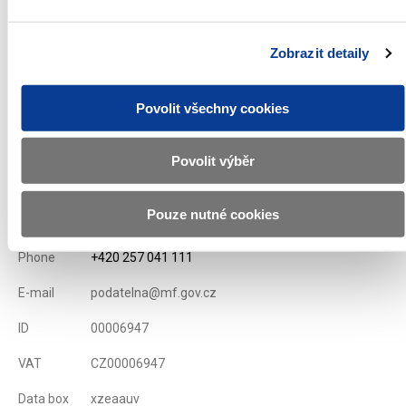
National Bank)
Issue conditions of T-bills
Zobrazit detaily
Displayed
71 ×
Recommended
326 ×
Povolit všechny cookies
Povolit výběr
Ministry of Finance of the Czech Republic
Pouze nutné cookies
Address
Letenská 15, 118 10 Praha
Phone
+420 257 041 111
E-mail
podatelna@mf.gov.cz
ID
00006947
VAT
CZ00006947
Data box
xzeaauv