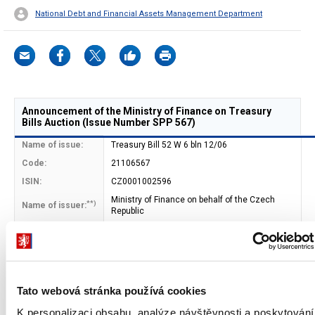
National Debt and Financial Assets Management Department
Announcement of the Ministry of Finance on Treasury
Bills Auction (Issue Number SPP 567)
Name of issue:
Treasury Bill 52 W 6 bln 12/06
Code:
21106567
ISIN:
CZ0001002596
Ministry of Finance on behalf of the Czech
**)
Name of issuer:
Republic
Address of
Letenska 15
issuer:
118 10 Prague 1
Bond type:
Bearer
Tato webová stránka používá cookies
Bond form:
book-entered (CNB)
K personalizaci obsahu, analýze návštěvnosti a poskytování
Maturity date:
11.6.2010