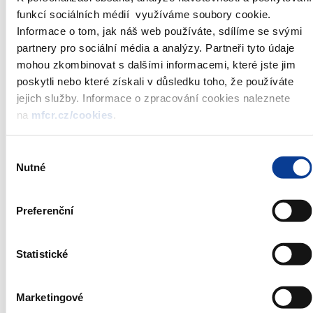
funkcí sociálních médií využíváme soubory cookie.
Nominal value:
CZK 1 000 000
Informace o tom, jak náš web používáte, sdílíme se svými
Total volume:
CZK 6 000 000 000
partnery pro sociální média a analýzy. Partneři tyto údaje
Auctioned:
CZK 6 000 000 000
mohou zkombinovat s dalšími informacemi, které jste jim
Auction date:
11.6.2009
poskytli nebo které získali v důsledku toho, že používáte
Issue date:
12.6.2009
jejich služby. Informace o zpracování cookies naleznete
Deadline for
12:00
na
mfcr.cz/cookies
.
bidding:
Auction type:
Dutch auction
Výběr
Type of bidding:
in percentage, two places of decimals
Nutné
souhlasu
Agent:
Czech National Bank
Preferenční
*)
Annoucement is always published on the date of auction at
09:30
**)
Treasury bills are issued and sold under the
Rules of Short -
Statistické
Term Bond System (SKD)
Marketingové
List of direct participants of T-bill auctions
(link to the Czech