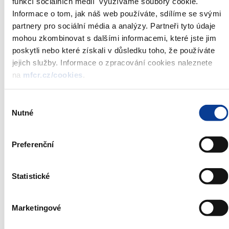
funkcí sociálních médií využíváme soubory cookie.
Nominal value:
CZK 1 000 000
Informace o tom, jak náš web používáte, sdílíme se svými
Total volume:
CZK 8 000 000 000
partnery pro sociální média a analýzy. Partneři tyto údaje
Auctioned:
CZK 8 000 000 000
mohou zkombinovat s dalšími informacemi, které jste jim
Auction date:
21. 2. 2013
poskytli nebo které získali v důsledku toho, že používáte
Issue date:
22. 2. 2013
jejich služby. Informace o zpracování cookies naleznete
Deadline for
na
mfcr.cz/cookies
.
12:00
bidding:
Auction type:
Dutch auction
Výběr
Type of bidding:
in percentage, two places of decimals
Nutné
souhlasu
Agent:
Czech National Bank
Preferenční
*)
Annoucement is always published on the date of auction at
09:30
**)
Statistické
Treasury bills are issued and sold under the
Rules for the
Primary Sale of Government Securities Organized by the Czech
National Bank
Marketingové
List of Primary Dealers for Czech Goverment Securities