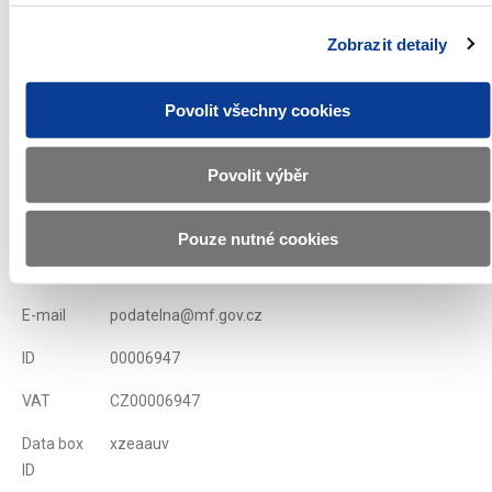
Issue conditions of T-bills
Zobrazit detaily
Displayed
60 ×
Recommended
333 ×
Povolit všechny cookies
Ministry of Finance of the Czech Republic
Povolit výběr
Address
Letenská 15, 118 10 Praha
Pouze nutné cookies
Phone
+420 257 041 111
E-mail
podatelna@mf.gov.cz
ID
00006947
VAT
CZ00006947
Data box
xzeaauv
ID