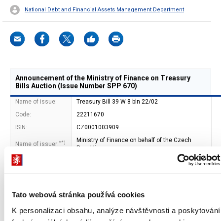
National Debt and Financial Assets Management Department
Announcement of the Ministry of Finance on Treasury
Bills Auction (Issue Number SPP 670)
Name of issue:
Treasury Bill 39 W 8 bln 22/02
Code:
22211670
ISIN:
CZ0001003909
Ministry of Finance on behalf of the Czech
**)
Name of issuer:
Republic
Address of issuer:
Letenska 15
118 10 Prague 1
Bond type:
Bearer
Tato webová stránka používá cookies
Bond form:
book-entered (CNB)
K personalizaci obsahu, analýze návštěvnosti a poskytování
Maturity date:
22. 11. 2013