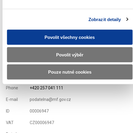
List of Primary Dealers for Czech Goverment Securities
Issue conditions of T-bills
Zobrazit detaily
Displayed
77 ×
Recommended
340 ×
Povolit všechny cookies
Povolit výběr
Ministry of Finance of the Czech Republic
Pouze nutné cookies
Address
Letenská 15, 118 10 Praha
Phone
+420 257 041 111
E-mail
podatelna@mf.gov.cz
ID
00006947
VAT
CZ00006947