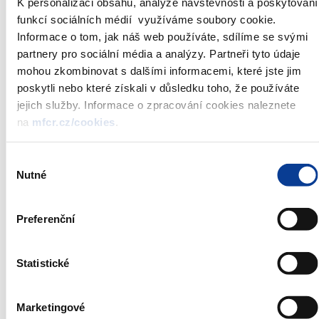
K personalizaci obsahu, analýze návštěvnosti a poskytování
Nominal value:
CZK 1 000 000
funkcí sociálních médií využíváme soubory cookie.
Total nominal
CZK 0 to 5 000 000 000
***)
Informace o tom, jak náš web používáte, sdílíme se svými
value:
partnery pro sociální média a analýzy. Partneři tyto údaje
***)
Auctioned:
CZK 0 to 5 000 000 000
mohou zkombinovat s dalšími informacemi, které jste jim
Auction date:
20. 04. 2017
poskytli nebo které získali v důsledku toho, že používáte
Issue date:
21. 04. 2017
jejich služby. Informace o zpracování cookies naleznete
Deadline for bidding:
12:00
na
mfcr.cz/cookies
.
Auction type:
Dutch auction
Type of bidding:
in percentage, three places of decimals
Výběr
Agent:
Czech National Bank
Nutné
souhlasu
*)
Annoucement is always published on the date of auction at
Preferenční
09:30
**)
Treasury bills are issued and sold under the
Rules for the
Statistické
Primary Sale of Government Securities Organized by the Czech
National Bank
***)
The Ministry of Finance reserves the right to change the total
Marketingové
nominal value during the auction