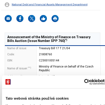
National Debt and Financial Assets Management Department
Announcement of the Ministry of Finance on Treasury
*)
Bills Auction (Issue Number SPP 760)
Name of issue:
Treasury Bill 17 T 21/04
Code:
21808760
ISIN:
CZ0001005144
Ministry of Finance on behalf of the Czech
**)
Name of issuer:
Republic
Address of issuer:
Letenska 15
118 10 Prague 1
Bond type:
Bearer
Bond form:
book-entered (CNB)
Tato webová stránka používá cookies
Maturity date:
18. 08. 2017