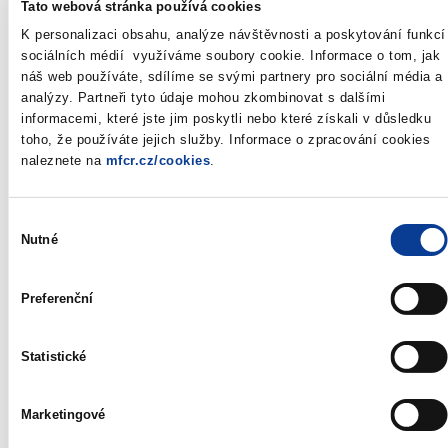
Tato webová stránka používá cookies
Nominal value:
CZK 1 000 000
K personalizaci obsahu, analýze návštěvnosti a poskytování funkcí
Total nominal
CZK 0 to 5 000 000 000
***)
value:
sociálních médií využíváme soubory cookie. Informace o tom, jak
***)
náš web používáte, sdílíme se svými partnery pro sociální média a
Auctioned:
CZK 0 to 5 000 000 000
analýzy. Partneři tyto údaje mohou zkombinovat s dalšími
Auction date:
13. 07. 2017
informacemi, které jste jim poskytli nebo které získali v důsledku
Issue date:
14. 07. 2017
toho, že používáte jejich služby. Informace o zpracování cookies
Deadline for bidding:
12:00
naleznete na
mfcr.cz/cookies
.
Auction type:
Dutch auction
Type of bidding:
in percentage, three places of decimals
Výběr
Agent:
Czech National Bank
Nutné
souhlasu
*)
Annoucement is always published on the date of auction at
Preferenční
09:30
**)
Treasury bills are issued and sold under the
Rules for the
Statistické
Primary Sale of Government Securities Organized by the Czech
National Bank
Marketingové
***)
The Ministry of Finance reserves the right to change the total
nominal value during the auction