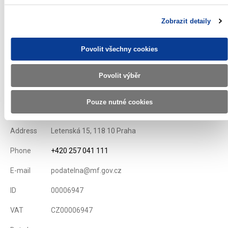
List of Primary Dealers for Czech Goverment Securities
Zobrazit detaily
Issue conditions of T-bills
Povolit všechny cookies
Displayed
62 ×
Recommended
356 ×
Povolit výběr
Ministry of Finance of the Czech Republic
Pouze nutné cookies
Address
Letenská 15, 118 10 Praha
Phone
+420 257 041 111
E-mail
podatelna@mf.gov.cz
ID
00006947
VAT
CZ00006947