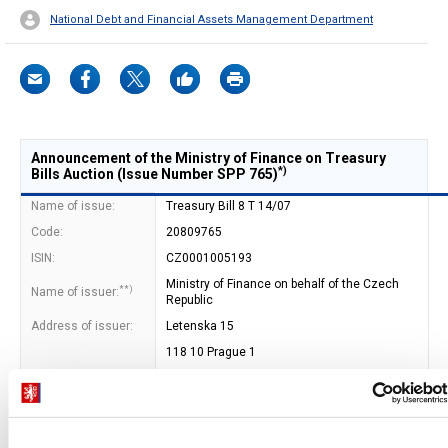
National Debt and Financial Assets Management Department
Announcement of the Ministry of Finance on Treasury
*)
Bills Auction (Issue Number SPP 765)
Name of issue:
Treasury Bill 8 T 14/07
Code:
20809765
ISIN:
CZ0001005193
Ministry of Finance on behalf of the Czech
**)
Name of issuer:
Republic
Address of issuer:
Letenska 15
118 10 Prague 1
Bond type:
Bearer
Bond form:
book-entered (CNB)
Maturity date:
08. 09. 2017