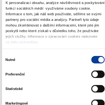
Nominal value:
CZK 1 000 000
K personalizaci obsahu, analýze návštěvnosti a poskytování
funkcí sociálních médií využíváme soubory cookie.
Total nominal
CZK 0 to 5 000 000 000
value*
Informace o tom, jak náš web používáte, sdílíme se svými
Auctioned:*
CZK 0 to 5 000 000 000
partnery pro sociální média a analýzy. Partneři tyto údaje
Auction date:
2. 6. 2022
mohou zkombinovat s dalšími informacemi, které jste jim
Issue date:
3. 6. 2022
poskytli nebo které získali v důsledku toho, že používáte
jejich služby. Informace o zpracování cookies naleznete
Deadline for
12:00
bidding:
na
mfcr.cz/cookies
.
Auction type:
Dutch auction
Type of bidding:
in percentage, three places of decimals
Výběr
Agent:
Czech National Bank
Nutné
souhlasu
Annoucement is always published on the date of auction at
Preferenční
09:30.
Treasury bills are issued and sold under the
Rules for the Primary
Statistické
Sale of Government Securities Organized by the Czech National
Bank
.
* The Ministry of Finance reserves the right to change the total
Marketingové