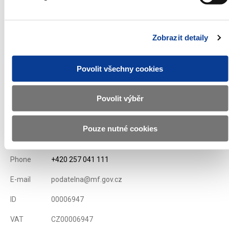
nominal value during the auction.
List of Dealers for Czech Goverment Securities
Zobrazit detaily
Issue conditions of T-bills
Displayed
70 ×
Recommended
325 ×
Povolit všechny cookies
Povolit výběr
Ministry of Finance of the Czech Republic
Pouze nutné cookies
Address
Letenská 15, 118 10 Praha
Phone
+420 257 041 111
E-mail
podatelna@mf.gov.cz
ID
00006947
VAT
CZ00006947