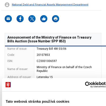
National Debt and Financial Assets Management Department
Announcement of the Ministry of Finance on Treasury
Bills Auction (Issue Number SPP 853)
Name of issue:
Treasury Bill 4W 03/06
Code:
20107853
ISIN:
CZ0001006597
Ministry of Finance on behalf of the Czech
Name of issuer:
Republic
Address of issuer:
Letenska 15
118 10 Prague 1
Bond type:
Bearer
Bond form:
book-entered (CNB)
Tato webová stránka používá cookies
Maturity date:
1. 7. 2022