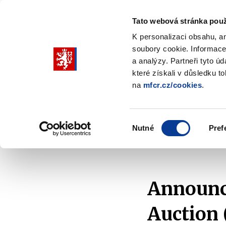
Tato webová stránka použ
K personalizaci obsahu, a
soubory cookie. Informace
Pohybujte
a analýzy. Partneři tyto ú
šipkami
které získali v důsledku t
na
mfcr.cz/cookies
.
nahoru
Ministry
Fiscal policy
Regu
a
Zobrazit
Zobrazit
submenu
submenu
dolů
Ministry
Fiscal
Výběr
policy
Nutné
Pref
pro
souhlasu
Home
Fiscal policy
State Debt
Issues
výběr
našeptaných
položek
Announce
Auction 