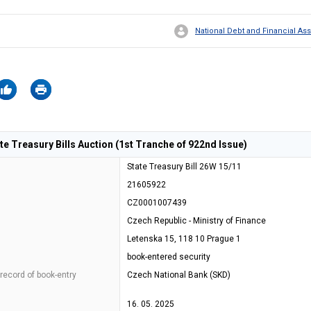
National Debt and Financial 
 Treasury Bills Auction (1st Tranche of 922nd Issue)
State Treasury Bill 26W 15/11
21605922
CZ0001007439
Czech Republic - Ministry of Finance
Letenska 15, 118 10 Prague 1
book-entered security
 record of book-entry
Czech National Bank (SKD)
16. 05. 2025