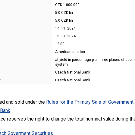
CZK 1 000 000
5.0 CZK bn
5.0 CZK bn
14. 11. 2024
15. 11. 2024
12:00
American auction
at yield in percentage p.a., three places of dec
system
Czech National Bank
:
Czech National Bank
ued and sold under the
Rules for the Primary Sale of Government
 Bank
.
nce reserves the right to change the total nominal value during the
zech Goverment Securities