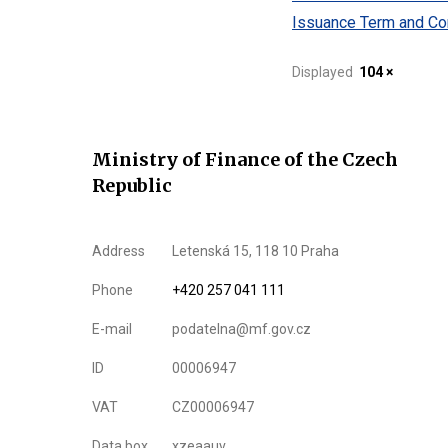
Issuance Term and Con
Displayed
104 ×
Ministry of Finance of the Czech
Republic
Address
Letenská 15, 118 10 Praha
Phone
+420 257 041 111
E-mail
podatelna@mf.gov.cz
ID
00006947
VAT
CZ00006947
Data box
xzeaauv