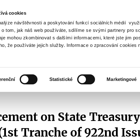
ívá cookies
nalýze návštěvnosti a poskytování funkcí sociálních médií vyu
Search
 o tom, jak náš web používáte, sdílíme se svými partnery pro so
daje mohou zkombinovat s dalšími informacemi, které jste jim pos
oho, že používáte jejich služby. Informace o zpracování cookies 
lation and Taxes
Financial Market
EU
Zobrazit
Zobrazit
submenu
submenu
Regulation
Financial
and
Market
erenční
Statistické
Marketingové
Taxes
Announcements of T-Bills Auctions
2024
Announcement on State Treasu
ment on State Treasury 
(1st Tranche of 922nd Iss