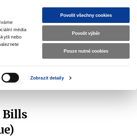
Povolit všechny cookies
žíváme
CZ
EN
ciální média
Základní
Povolit výběr
kytli nebo
informace
naleznete
o
Pouze nutné cookies
 and International Affairs
Contacts
Ministerstvu
Zobrazit
submenu
financí
EU
and
v
Zobrazit detaily
International
českém
Affairs
ry Bills Auction (1st Tranche of 922nd Issue)
znakovém
jazyce.
Bills
ue)