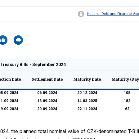
National Debt and Financial 
Treasury Bills - September 2024
uction Date
Settlement Date
Maturity Date
Maturity (Day
05.09.2024
06.09.2024
20.12.2024
105
11.09.2024
13.09.2024
14.03.2025
182
19.09.2024
20.09.2024
22.11.2024
63
2024, the planned total nominal value of CZK-denominated T-Bills