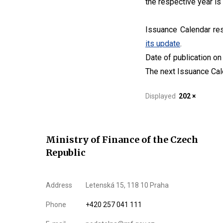
the respective year is
Issuance Calendar re
its update
.
Date of publication o
The next Issuance Cal
Displayed
202 ×
Ministry of Finance of the Czech
Republic
Address
Letenská 15, 118 10 Praha
Phone
+420 257 041 111