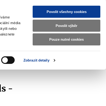
Povolit všechny cookies
žíváme
CZ
EN
ciální média
Základní
Povolit výběr
kytli nebo
informace
naleznete
o
Pouze nutné cookies
 and International Affairs
Contacts
Ministerstvu
Zobrazit
submenu
financí
EU
and
v
Zobrazit detaily
International
českém
Affairs
 - September 2024
znakovém
jazyce.
ls -