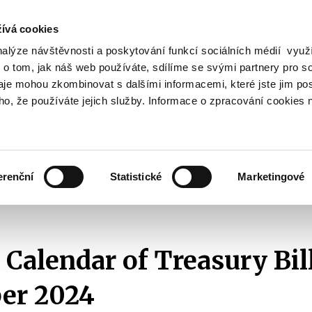
ívá cookies
nalýze návštěvnosti a poskytování funkcí sociálních médií vyu
Search
 o tom, jak náš web používáte, sdílíme se svými partnery pro so
daje mohou zkombinovat s dalšími informacemi, které jste jim pos
oho, že používáte jejich služby. Informace o zpracování cookies 
lation and Taxes
Financial Market
EU
Zobrazit
Zobrazit
submenu
submenu
Regulation
Financial
and
Market
erenční
Statistické
Marketingové
Taxes
Issuance Calendars of T-Bills
2024
Issuance Calendar of Treasury Bills
 Calendar of Treasury Bil
er 2024