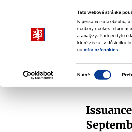
Tato webová stránka použ
K personalizaci obsahu, a
soubory cookie. Informace
Pohybujte
a analýzy. Partneři tyto ú
šipkami
které získali v důsledku t
na
mfcr.cz/cookies
.
nahoru
Ministry
Fiscal policy
Regu
a
Zobrazit
Zobrazit
submenu
submenu
dolů
Ministry
Fiscal
Výběr
policy
Nutné
Pref
pro
souhlasu
Home
Fiscal policy
State Debt
Issues
výběr
našeptaných
položek
Issuance
Septemb