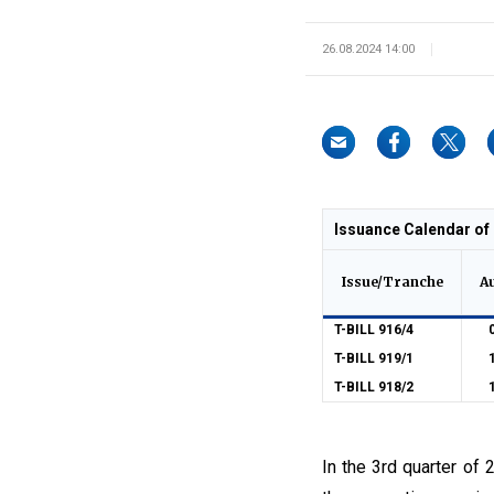
26.08.2024 14:00
Issuance Calendar of 
Issue/Tranche
A
T-BILL 916/4
T-BILL 919/1
T-BILL 918/2
In the 3rd quarter of 