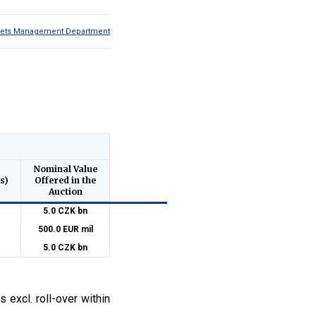
Assets Management Department
Nominal Value
s)
Offered in the
Auction
5.0 CZK bn
500.0 EUR mil
5.0 CZK bn
 excl. roll-over within