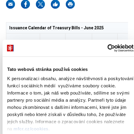
Issuance Calendar of Treasury Bills - June 2025
Auction
Settlement
Maturity
Maturi
Issue/Tranche
Date
Date
Date
(Days
T-BILL 928/1
04.06.2025
06.06.2025
05.12.2025
182
Tato webová stránka používá cookies
T-BILL 926/3
12.06.2025
13.06.2025
12.12.2025
182
K personalizaci obsahu, analýze návštěvnosti a poskytování
funkcí sociálních médií využíváme soubory cookie.
T-BILL 927/3
19.06.2025
20.06.2025
10.04.2026
294
Informace o tom, jak náš web používáte, sdílíme se svými
partnery pro sociální média a analýzy. Partneři tyto údaje
mohou zkombinovat s dalšími informacemi, které jste jim
In the second quarter of 2025, the planned total nominal value of
poskytli nebo které získali v důsledku toho, že používáte
CZK-denominated T-Bills excl. roll-over within the respective year
jejich služby. Informace o zpracování cookies naleznete
is set at the indicative amount up to CZK 50.0 bn.
na
mfcr.cz/cookies
.