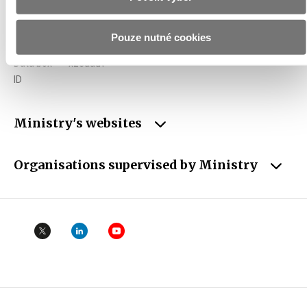
ID
00006947
VAT
CZ00006947
Pouze nutné cookies
Data box
xzeaauv
ID
Ministry's websites
Organisations supervised by Ministry