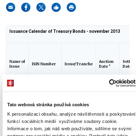
Issuance Calendar of Treasury Bonds - november 2013
Name of
Auction
Settle
ISIN Number
Issue/Tranche
*
Issue
Date
Date
T-Bond
of the
Czech
Republic,
CZ0001003834
76/10
6.11.2013
11.11.
Tato webová stránka používá cookies
2013–
K personalizaci obsahu, analýze návštěvnosti a poskytování
2019,
1,50 %
funkcí sociálních médií využíváme soubory cookie.
T-Bond
Informace o tom, jak náš web používáte, sdílíme se svými
of the
partnery pro sociální média a analýzy. Partneři tyto údaje