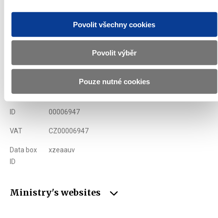
Ministry of Finance of the Czech Republic
Povolit všechny cookies
Povolit výběr
Address
Letenská 15, 118 10 Praha
Phone
+420 257 041 111
Pouze nutné cookies
E-mail
podatelna@mf.gov.cz
ID
00006947
VAT
CZ00006947
Data box
xzeaauv
ID
Ministry's websites