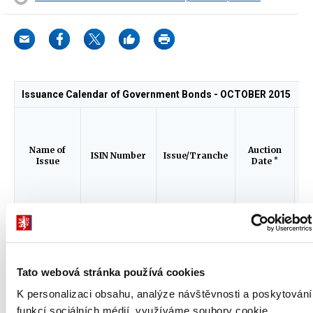
Issuance Calendar of Government Bonds - OCTOBER 2015
Name of
Auction
Se
ISIN Number
Issue/Tranche
*
Issue
Date
Government
CZ0001004592
96/2
14.10.2015
16
Bond of the
Czech
Republic,
2015-2017,
0,00 %
Tato webová stránka používá cookies
Government
CZ0001004600
97/2
14.10.2015
16
K personalizaci obsahu, analýze návštěvnosti a poskytování
Bond of the
funkcí sociálních médií využíváme soubory cookie.
Czech