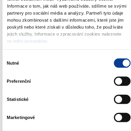
Republic,
Informace o tom, jak náš web používáte, sdílíme se svými
2015-
partnery pro sociální média a analýzy. Partneři tyto údaje
2023, 0,45 %
mohou zkombinovat s dalšími informacemi, které jste jim
Government
CZ0001003859
78/13
14.10.2015
16
Bond of the
poskytli nebo které získali v důsledku toho, že používáte
Czech
jejich služby. Informace o zpracování cookies naleznete
Republic,
2013-
na
mfcr.cz/cookies
.
2028, 2,50 %
Výběr
*
Nutné
Non-competitive part of auction closes next day at 12:00 a.m.
souhlasu
CET
** In 4th quarter 2015, the planned total nominal value of
Preferenční
government bonds sold in the auctions is set at the maximal
level of CZK 45.0 bn
Statistické
Issuance Calendar results from
The Czech Republic Funding and
Debt Management Strategy for 2015
.
Marketingové
Date of publication: 21. 9. 2015