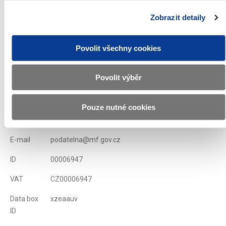
Next Issuance Calendar will be published 19. 10. 2015
Zobrazit detaily
Displayed
69 ×
Recommended
309 ×
Povolit všechny cookies
Ministry of Finance of the Czech Republic
Povolit výběr
Address
Letenská 15, 118 10 Praha
Pouze nutné cookies
Phone
+420 257 041 111
E-mail
podatelna@mf.gov.cz
ID
00006947
VAT
CZ00006947
Data box
xzeaauv
ID