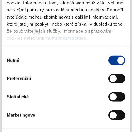
Debt Portfolio Management Quarterly Review -
cookie. Informace o tom, jak náš web používáte, sdílíme
September 2006
se svými partnery pro sociální média a analýzy. Partneři
tyto údaje mohou zkombinovat s dalšími informacemi,
10. October 2006
které jste jim poskytli nebo které získali v důsledku toho,
že používáte jejich služby. Informace o zpracování
July 2006
cookies naleznete na
mfcr.cz/cookies
.
Výběr
Debt Portfolio Management Quarterly Review -
Nutné
souhlasu
June 2006
10. July 2006
Preferenční
April 2006
Statistické
Debt Portfolio Management Quarterly Review -
Marketingové
March 2006
10. April 2006