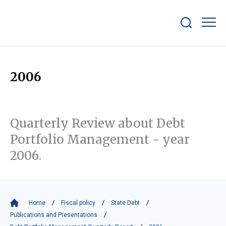
Show/hide
search
bar
2006
Quarterly Review about Debt
Portfolio Management - year
2006.
Home
Fiscal policy
State Debt
Publications and Presentations