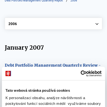
Debt Portfolio Management Quarterly Report
2006
Vyberte
2006
January 2007
Debt Portfolio Management Quarterly Review -
December 2006
08. January 2007
Tato webová stránka používá cookies
October 2006
K personalizaci obsahu, analýze návštěvnosti a
poskytování funkcí sociálních médií využíváme soubory