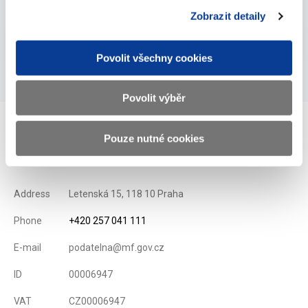
Zobrazit detaily
Vyberte
2006
Povolit všechny cookies
Povolit výběr
Pouze nutné cookies
Ministry of Finance of the Czech Republic
Address
Letenská 15, 118 10 Praha
Phone
+420 257 041 111
E-mail
podatelna@mf.gov.cz
ID
00006947
VAT
CZ00006947