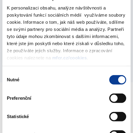
K personalizaci obsahu, analýze návštěvnosti a
poskytování funkcí sociálních médií využíváme soubory
Consolidated Financial Statements of the Czech
cookie. Informace o tom, jak náš web používáte, sdílíme
Republic for the 2024 Accounting Period
se svými partnery pro sociální média a analýzy. Partneři
16. January 2026
tyto údaje mohou zkombinovat s dalšími informacemi,
které jste jim poskytli nebo které získali v důsledku toho,
že používáte jejich služby. Informace o zpracování
Vyberte
2024
cookies naleznete na
mfcr.cz/cookies
.
Výběr
Nutné
souhlasu
Preferenční
Ministry of Finance of the Czech Republic
Statistické
Address
Letenská 15, 118 10 Praha