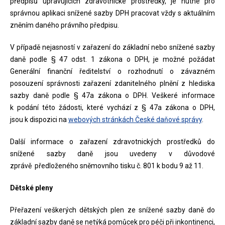
předpisů upravujících zdravotnické prostředky, je nutné pro
správnou aplikaci snížené sazby DPH pracovat vždy s aktuálním
zněním daného právního předpisu.
V případě nejasností v zařazení do základní nebo snížené sazby
daně podle § 47 odst. 1 zákona o DPH, je možné požádat
Generální finanční ředitelství o rozhodnutí o závazném
posouzení správnosti zařazení zdanitelného plnění z hlediska
sazby daně podle § 47a zákona o DPH. Veškeré informace
k podání této žádosti, které vychází z § 47a zákona o DPH,
jsou k dispozici na
webových stránkách České daňové správy
.
Další informace o zařazení zdravotnických prostředků do
snížené sazby daně jsou uvedeny v důvodové
zprávě předloženého sněmovního tisku č. 801 k bodu 9 až 11.
Dětské pleny
Přeřazení veškerých dětských plen ze snížené sazby daně do
základní sazby daně se netýká pomůcek pro péči při inkontinenci,