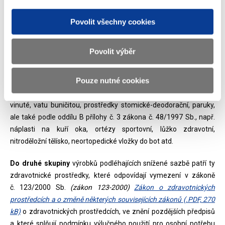
a pro výlučnou osobní potřebu zdravotně postižených. Jedná se
například o přístrojovou a diagnostickou techniku např. rentgen,
Povolit všechny cookies
CT, magnetická rezonance, EEG, EKG, roboti atd., ale také
instrumentarium např. skalpely, kleště atd. a další přístroje a
Povolit výběr
zařízení určené k vyšetření a léčení pacientů a osob se
zdravotním postižením, ale nikoliv pro výlučnou potřebu
Pouze nutné cookies
jednotlivých osob. Dále do snížené sazby daně nelze zařadit
podle oddílu C přílohy č. 3 zákona č. 48/1997 Sb., např. tampóny
vinuté, vatu buničitou, prostředky stomické-deodorační, paruky,
ale také podle oddílu B přílohy č. 3 zákona č. 48/1997 Sb., např.
náplasti na kuří oka, ortézy sportovní, lůžko zdravotní,
nitroděložní tělísko, neortopedické vložky do bot atd.
Do druhé skupiny
výrobků podléhajících snížené sazbě patří ty
zdravotnické prostředky, které odpovídají vymezení v zákoně
č. 123/2000 Sb.
(zákon 123-2000)
Zákon o zdravotnických
prostředcích a o změně některých souvisejících zákonů (.PDF, 270
kB)
o zdravotnických prostředcích, ve znění pozdějších předpisů
a které splňují podmínku výlučného použití pro osobní potřebu