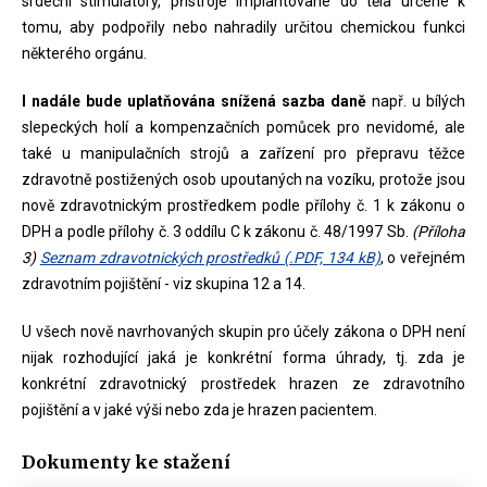
srdeční stimulátory, přístroje implantované do těla určené k
tomu, aby podpořily nebo nahradily určitou chemickou funkci
některého orgánu.
I nadále bude uplatňována snížená sazba daně
např. u bílých
slepeckých holí a kompenzačních pomůcek pro nevidomé, ale
také u manipulačních strojů a zařízení pro přepravu těžce
zdravotně postižených osob upoutaných na vozíku, protože jsou
nově zdravotnickým prostředkem podle přílohy č. 1 k zákonu o
DPH a podle přílohy č. 3 oddílu C k zákonu č. 48/1997 Sb.
(Příloha
3)
Seznam zdravotnických prostředků (.PDF, 134 kB)
, o veřejném
zdravotním pojištění - viz skupina 12 a 14.
U všech nově navrhovaných skupin pro účely zákona o DPH není
nijak rozhodující jaká je konkrétní forma úhrady, tj. zda je
konkrétní zdravotnický prostředek hrazen ze zdravotního
pojištění a v jaké výši nebo zda je hrazen pacientem.
Dokumenty ke stažení