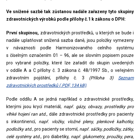
Ve snížené sazbě tak zůstanou nadále zařazeny tyto skupiny
zdravotnických výrobků podle přílohy č.1 k zákonu o DPH:
První skupinou,
zdravotnických prostředků, u kterých se bude i
nadále uplatňovat snížená sazba daně, jsou položky vymezeny
v návaznosti podle Harmonizovaného celního systému
s číselným označením 01 – 96, ale se slovním popisem pouze
pro vybrané položky, které lze zařadit do skupin uvedených
v oddíle A a C přílohy č. 3 zákona č. 48/1997 Sb., o veřejném
zdravotním pojištění, přílohy č. 3
(Příloha 3)
Seznam
zdravotnických prostředků (.PDF, 134 kB)
.
Podle oddílu A se jedná například o zdravotnické prostředky,
kterými jsou krycí materiál,
např. gázy, obvazy, prostředky pro
vlhké hojení ran atd.
, dále zdravotnické prostředky pro pacienty
s inkontinencí,
např. vložky, vložné pleny, plenkové kalhotky,
podložky atd.
, pro pacienty se stomií,
např. sáčky, podložky, zátky,
celé systémy atd.
, pro diabetiky,
např. glukometry, proužky, pera,