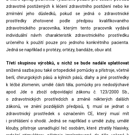
zdravotně postižených k léčení zdravotního postižení nebo ke
zmírnění jeho důsledků, pokud se jedná o zdravotnické
prostředky zhotovené podle předpisu kvalifikovaného
zdravotnického pracovníka, kterým tento pracovník vydává
individuální návrh charakteristik zdravotnického prostředku
určeného k použití pouze pro jednoho konkrétního pacienta.
Jedná se například o protézy, ortézy, bandáže, obuv atd.
Třetí skupinou výrobků, u nichž se bude nadále uplatňovat
snížená sazba jsou také ortopedické pomůcky a přístroje, včetně
berlí, chirurgických pásů a kýlních pásů; dlahy a jiné prostředky
k léčbě zlomenin; umělé části těla; pomůcky pro nedoslýchavé
apod. Jde o zboží odpovídající zákonu č. 123/2000 Sb.,
o zdravotnických prostředcích a změně některých dalších
zákonů, ve znění pozdějších předpisů, tj. musí se jednat o
zdravotnický prostředek s označením CE, který musí mít
i prohlášení o shodě. Jedná se například o umělé zuby, umělé
klouby, přístroje usnadňující řeč osobám, které ztratily hlasivky,