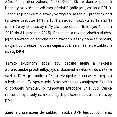
zákonů i změnu zákona č. 235/2004 Sb., o dani z přidané
hodnoty, ve znění pozdějších předpisů (dále jen „zákon o DPH“).
Jedná se především o změny ve zvýšení sazeb o 1 procentní bod
(snížené sazby ze 14% na 15 % a základní sazby z 20% na 21%)
s tím, že by tyto sazby měly platit po období tří let (od 1. ledna
2013 do 31. prosince 2015). Pokud jde o rozsah zboží a služeb,
jejich zařazení do snížené nebo základní sazby daně se nemění,
s výjimkou
přeřazení dvou skupin zboží ze snížené do základní
sazby DPH
.
Těmito skupinami zboží jsou
dětské pleny a některé
zdravotnické prostředky
, jejichž dosavadní zařazení do snížené
sazby DPH je podle názoru Evropské komise v rozporu
s legislativou Evropské unie. V souvislosti se zahájeným řízením
o porušení Smlouvy o fungování Evropské unie vůči České
republice bylo tedy navrženo jejich přeřazení do základní sazby
DPH.
Změny v přeřazení do základní sazby DPH budou účinné až