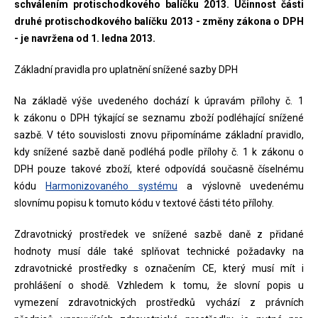
schválením protischodkového balíčku 2013. Účinnost části
druhé protischodkového balíčku 2013 - změny zákona o DPH
- je navržena od 1. ledna 2013.
Základní pravidla pro uplatnění snížené sazby DPH
Na základě výše uvedeného dochází k úpravám přílohy č. 1
k zákonu o DPH týkající se seznamu zboží podléhající snížené
sazbě. V této souvislosti znovu připomínáme základní pravidlo,
kdy snížené sazbě daně podléhá podle přílohy č. 1 k zákonu o
DPH pouze takové zboží, které odpovídá současně číselnému
kódu
Harmonizovaného systému
a výslovně uvedenému
slovnímu popisu k tomuto kódu v textové části této přílohy.
Zdravotnický prostředek ve snížené sazbě daně z přidané
hodnoty musí dále také splňovat technické požadavky na
zdravotnické prostředky s označením CE, který musí mít i
prohlášení o shodě. Vzhledem k tomu, že slovní popis u
vymezení zdravotnických prostředků vychází z právních