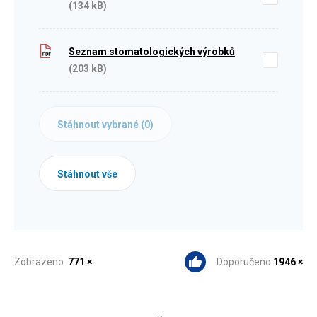
(134 kB)
Seznam stomatologických výrobků
(203 kB)
Stáhnout vybrané (
0
)
Stáhnout vše
Zobrazeno
771 ×
Doporučeno
1946 ×