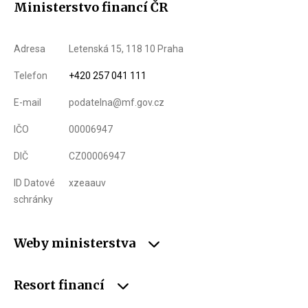
Ministerstvo financí ČR
Adresa
Letenská 15, 118 10 Praha
Telefon
+420 257 041 111
E-mail
podatelna@mf.gov.cz
IČO
00006947
DIČ
CZ00006947
ID Datové
xzeaauv
schránky
Weby ministerstva
Resort financí