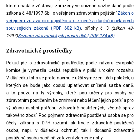
které i nadále zůstávají zařazeny ve snížené sazbě daně podle
zákona č. 48/1997 Sb., o veřejném zdravotním pojištění
Zákon o
veřejném zdravotním pojištění a o změně a doplnění některých
souvisejících zákonů (.PDF, 602 kB)
, přílohy č. 3
(zákon 48-
1997)
Seznam zdravotnických prostředků (.PDF, 134 kB)
.
Zdravotnické prostředky
Pokud jde o zdravotnické prostředky, podle názoru Evropské
komise je vymezila Česká republika v příliš širokém rozsahu.
V důsledku toho se proto navrhuje užší vymezení těch položek, u
kterých se bude jako dosud uplatňovat snížená sazba daně,
a to pouze na ty výrobky, které jsou určeny pro osoby se
zdravotním postižením ke zmírnění nebo léčení jejich potíží a pro
výlučnou osobní potřebu zdravotně postižených, včetně oprav
takového zboží. Pod pojmem zdravotně postižená osoba se pro
účely zákona o DPH rozumí jak trvale zdravotně postižená
osoba, např. v důsledku ochrnutí, tak i dočasně zdravotně
postižená osoba např. při zotavení zlomené nohy.