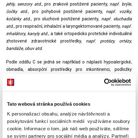
jehly, senzory atd.
, pro zrakově postižené pacienty,
např. brýle,
čočky atd.
, pro pohybově postižené pacienty,
např. vozíky,
kočárky atd.
, pro sluchově postižené pacienty,
např. sluchadla
atd.
, pro respirační, inhalační a laryngektomované pacienty,
např.
inhalátory, kanyly atd.
, a také ortopedicko protetické individuálně
zhotovené zdravotnické prostředky,
např. protézy, ortézy,
bandáže, obuv atd.
Podle oddílu C se jedná se například o náplasti hypoalergické,
obinadla, absorpční prostředky pro inkontinenci, podložky
kolostomické, ileostomické, a urotomické, systémy
kolostomické, ileostomické, urostomické a stomické podložky,
odstraňovače podložky, berle podpažní a předloketní, chodítko,
hůl, lůžko polohovací, křeslo klozetové, sedačky do vany a pod
Tato webová stránka používá cookies
sprchu, zvedáky, kočárek zdravotní i s příslušenstvím, vozík
K personalizaci obsahu, analýze návštěvnosti a
mechanický i vozík s elektrickým pohonem i příslušenstvím,
poskytování funkcí sociálních médií využíváme soubory
rukavice kožené pro vozíčkáře (k mechanickému vozíku), obruby
cookie. Informace o tom, jak náš web používáte, sdílíme
a čočky brýlové, čočky kontaktní, okluzor gelový, náplasťový,
se svými partnery pro sociální média a analýzy. Partneři
plastový, dalekohledový systém na dálku i na blízko s