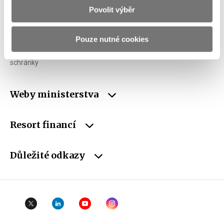
Povolit výběr
IČO
00006947
DIČ
CZ00006947
Pouze nutné cookies
ID Datové
xzeaauv
schránky
Weby ministerstva
Resort financí
Důležité odkazy