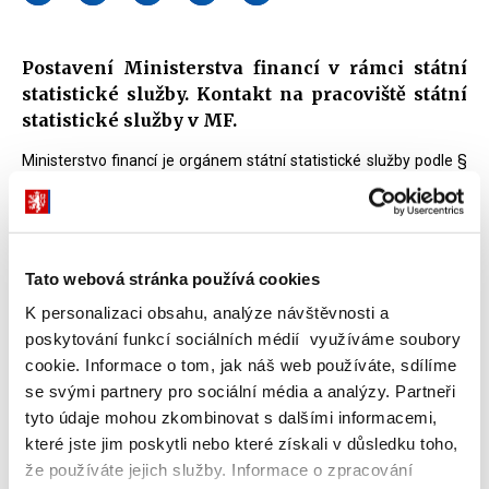
Postavení Ministerstva financí v rámci státní
statistické služby. Kontakt na pracoviště státní
statistické služby v MF.
Ministerstvo financí je orgánem státní statistické služby podle §
3 odst. 5 zákona č. 89/1995 Sb., o státní statistické službě, ve
znění pozdějších předpisů.
Bližší informace o státní statistické službě jsou zveřejněny na
Tato webová stránka používá cookies
webových stránkách Českého statistického úřadu (dále jen
K personalizaci obsahu, analýze návštěvnosti a
„ČSÚ“).
poskytování funkcí sociálních médií využíváme soubory
Státní statistická služba ČR
- informace k produkci statistik
cookie. Informace o tom, jak náš web používáte, sdílíme
na národní úrovni
se svými partnery pro sociální média a analýzy. Partneři
Evropský statistický systém
- informace k produkci statistik
tyto údaje mohou zkombinovat s dalšími informacemi,
na evropské úrovni
které jste jim poskytli nebo které získali v důsledku toho,
že používáte jejich služby. Informace o zpracování