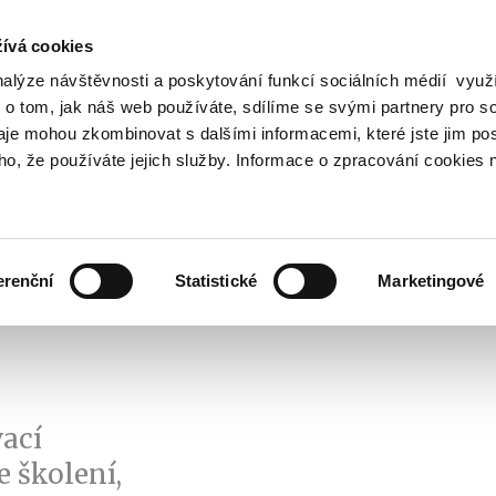
ívá cookies
nalýze návštěvnosti a poskytování funkcí sociálních médií vyu
Vyhledat
 o tom, jak náš web používáte, sdílíme se svými partnery pro so
daje mohou zkombinovat s dalšími informacemi, které jste jim pos
oho, že používáte jejich služby. Informace o zpracování cookies 
Finanční trh
Daně a účetnictví
Z
obrazit
Zobrazit
Zobrazit
ubmenu
submenu
submenu
ozpočtová
Finanční
Daně
olitika
trh
a
erenční
Statistické
Marketingové
účetnictví
ací
 školení,