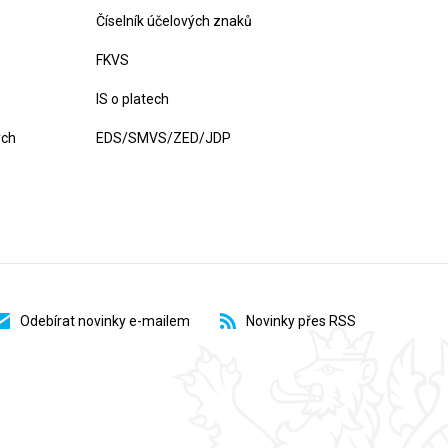
Číselník účelových znaků
FKVS
IS o platech
ých
EDS/SMVS/ZED/JDP
Odebírat novinky e-mailem
Novinky přes RSS