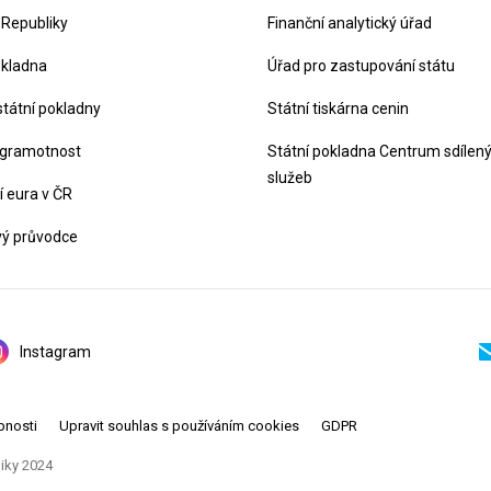
 Republiky
Finanční analytický úřad
okladna
Úřad pro zastupování státu
státní pokladny
Státní tiskárna cenin
 gramotnost
Státní pokladna Centrum sdílen
služeb
 eura v ČR
vý průvodce
Instagram
pnosti
Upravit souhlas s používáním cookies
GDPR
liky 2024