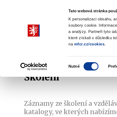
Tato webová stránka použ
K personalizaci obsahu, a
soubory cookie. Informace
Pohybujte
a analýzy. Partneři tyto ú
šipkami
které získali v důsledku t
na
mfcr.cz/cookies
.
nahoru
Ministerstvo
Rozpočtová politika
a
Zobrazit
Z
submenu
s
dolů
Ministerstvo
R
Výběr
p
Nutné
Pref
pro
souhlasu
Školení
výběr
našeptaných
položek
Záznamy ze školení a vzděláv
katalogy, ve kterých nabízíme