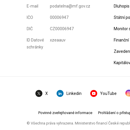
E-mail
podatelna@mf.gov.cz
Dluhopis
IČO
00006947
Státní p
DIČ
CZ00006947
Monitor 
ID Datové
xzeaauv
Finanční
schránky
Zavedení
Kapitálo
Linkedin
YouTube
X
Povinné zveřejňované informace
Prohlášení o přístu
© Všechna práva vyhrazena. Ministerstvo financí České repub