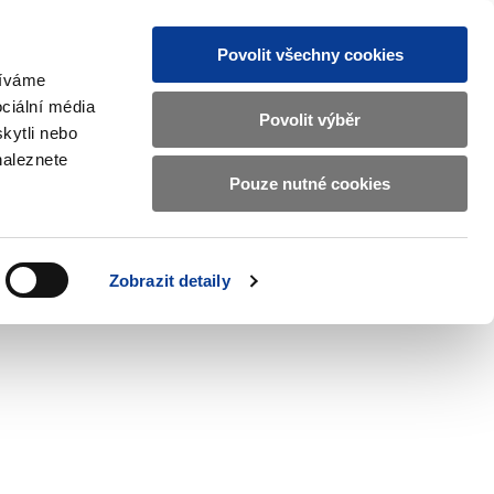
Povolit všechny cookies
žíváme
CZ
EN
ciální média
Základní
Povolit výběr
kytli nebo
informace
naleznete
o
Pouze nutné cookies
ahraničí a EU
Kontrola a regulace
Ministerstvu
Zobrazit
Zobrazit
submenu
submenu
financí
Zahraničí
Kontrola
a
a
v
Zobrazit detaily
EU
regulace
českém
znakovém
jazyce.