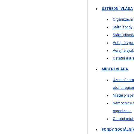
ÚSTŘEDNÍ VLÁDA
Organizační 
Státní fondy
Státní přísp
Veřejné vyso
Veřejné výz
Ostatní ústře
MÍSTNÍ VLÁDA
Územní samo
obcí a regio
Místní přísp
Nemocnice s 
organizace
Ostatní místn
FONDY SOCIÁLNÍ