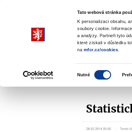
Tato webová stránka použ
K personalizaci obsahu, a
soubory cookie. Informace
Pohybujte
a analýzy. Partneři tyto ú
šipkami
které získali v důsledku t
na
mfcr.cz/cookies
.
nahoru
Ministerstvo
Rozpočtová politika
a
Zobrazit
Z
submenu
s
dolů
Ministerstvo
R
Výběr
p
Nutné
Pref
pro
souhlasu
Domů
Rozpočtová politika
Rozpočtové rámce - S
výběr
našeptaných
položek
Statisti
28.02.2014 00:00
Tento č