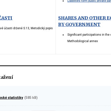
Liabilities form public private pa
ČASTI
SHARES AND OTHER E
BY GOVERNMENT
 účasti držené S.13, Metodický popis
Significant participations in the 
Methodological annex
tažení
ské statistiky
(585 kB)