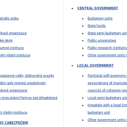
CENTRAL GOVERNMENT
složky státu
Budgetary units
State funds
ěvkové organizace
State semi budgetary uni
ké školy
Public universities
kumné instituce
Public research instituti
dní vládní instituce
Other government units i
LOCAL GOVERNMENT
správné celky, dobrovolné svazky
Territorial self-governing
nální rady regionů soudržnosti
associations of municipa
ěvkové organizace
councils of cohesion reg
jinou právní formou než příspěvková
Local semi budgetary uni
Hospitals with a legal fo
í vládní instituce
budgetary unit
Other government units i
HO ZABEZPEČENÍ