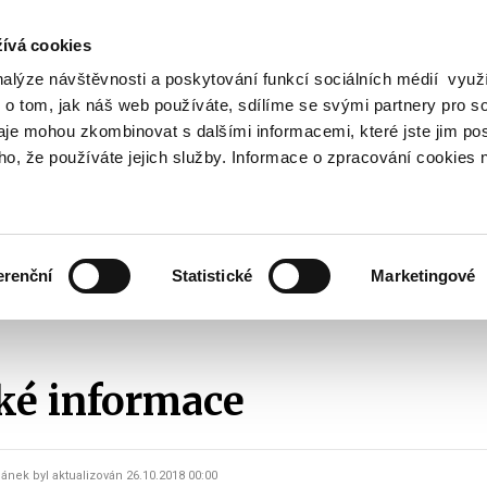
ívá cookies
nalýze návštěvnosti a poskytování funkcí sociálních médií vyu
Vyhledat
 o tom, jak náš web používáte, sdílíme se svými partnery pro so
daje mohou zkombinovat s dalšími informacemi, které jste jim pos
oho, že používáte jejich služby. Informace o zpracování cookies 
Finanční trh
Daně a účetnictví
Z
obrazit
Zobrazit
Zobrazit
ubmenu
submenu
submenu
ozpočtová
Finanční
Daně
olitika
trh
a
erenční
Statistické
Marketingové
účetnictví
tatistické informace
Statistické informace
cké informace
lánek byl aktualizován 26.10.2018 00:00