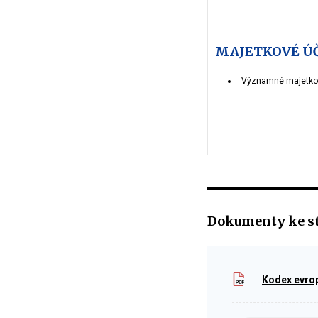
MAJETKOVÉ Ú
Významné majetkové
Dokumenty ke s
Kodex evrop