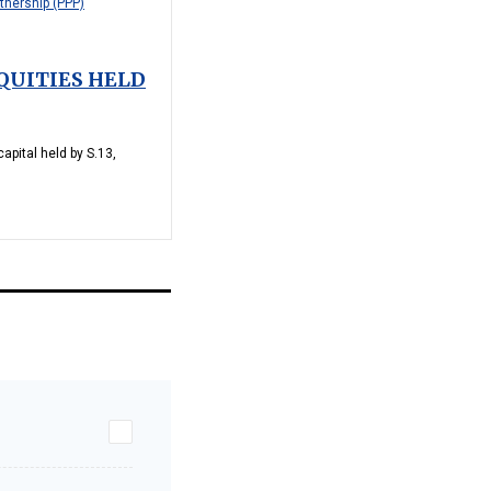
rtnership (PPP)
QUITIES HELD
capital held by S.13,