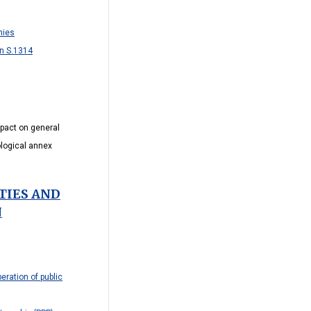
nies
in S.1314
mpact on general
logical annex
TIES AND
N
eration of public