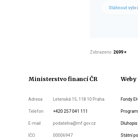
Stáhnout vybr
Zobrazeno
2699 ×
Ministerstvo financí ČR
Weby 
Adresa
Letenská 15, 118 10 Praha
Fondy EH
Telefon
+420 257 041 111
Program 
E-mail
podatelna@mf.gov.cz
Dluhopis
IČO
00006947
Státní p