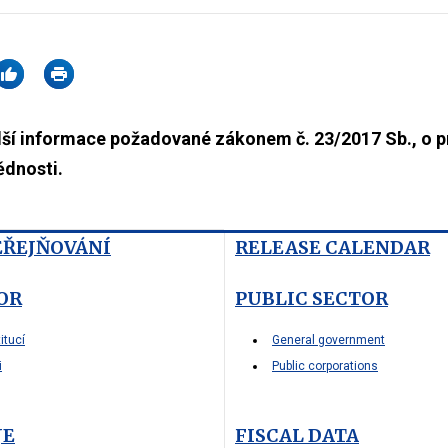
alší informace požadované zákonem č. 23/2017 Sb., o p
dnosti.
EŘEJŇOVÁNÍ
RELEASE CALENDAR
OR
PUBLIC SECTOR
itucí
General government
i
Public corporations
JE
FISCAL DATA