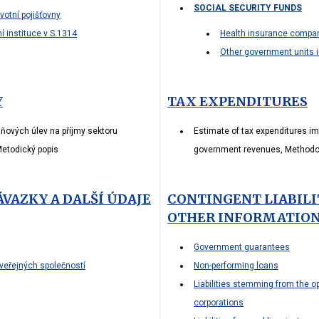
SOCIAL SECURITY FUNDS
votní pojišťovny
í instituce v S.1314
Health insurance compa
Other government units 
Y
TAX EXPENDITURES
ňových úlev na příjmy sektoru
Estimate of tax expenditures i
 Metodický popis
government revenues, Methodo
VAZKY A DALŠÍ ÚDAJE
CONTINGENT LIABILI
OTHER INFORMATIO
Government guarantees
 veřejných společností
Non-performing loans
Liabilities stemming from the op
corporations