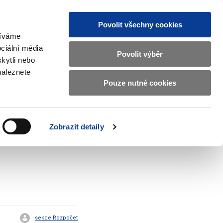
Povolit všechny cookies
žíváme
CZ
EN
ciální média
Základní
Povolit výběr
kytli nebo
informace
naleznete
o
Pouze nutné cookies
ahraničí a EU
Kontrola a regulace
Ministerstvu
Zobrazit
Zobrazit
submenu
submenu
financí
Zahraničí
Kontrola
a
a
v
Zobrazit detaily
EU
regulace
českém
znakovém
jazyce.
sekce Rozpočet