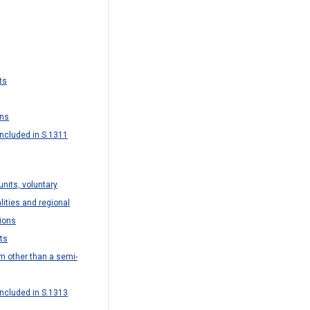
ts
ons
ncluded in S.1311
 units, voluntary
lities and regional
ions
ts
rm other than a semi-
ncluded in S.1313