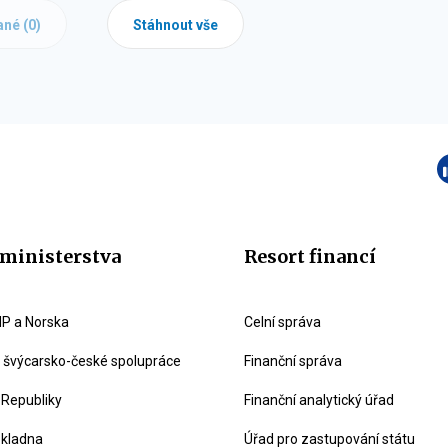
ané (
0
)
Stáhnout vše
ministerstva
Resort financí
P a Norska
Celní správa
švýcarsko-české spolupráce
Finanční správa
 Republiky
Finanční analytický úřad
okladna
Úřad pro zastupování státu