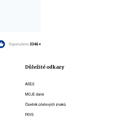
Doporučeno
3346 ×
Důležité odkazy
ARES
MOJE daně
Číselník účelových znaků
FKVS