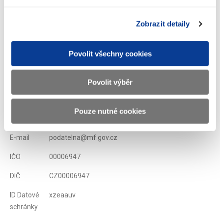
Zobrazit detaily
Zobrazeno
511 ×
Doporučeno
1908 ×
Povolit všechny cookies
Ministerstvo financí ČR
Povolit výběr
Adresa
Letenská 15, 118 10 Praha
Pouze nutné cookies
Telefon
+420 257 041 111
E-mail
podatelna@mf.gov.cz
IČO
00006947
DIČ
CZ00006947
ID Datové
xzeaauv
schránky