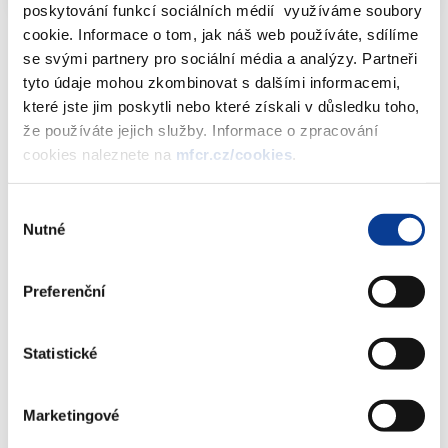
poskytování funkcí sociálních médií využíváme soubory
cookie. Informace o tom, jak náš web používáte, sdílíme
se svými partnery pro sociální média a analýzy. Partneři
tyto údaje mohou zkombinovat s dalšími informacemi,
Dokumenty ke stažení
které jste jim poskytli nebo které získali v důsledku toho,
že používáte jejich služby. Informace o zpracování
cookies naleznete na
mfcr.cz/cookies
.
Studie - Specifikace projektu
Elektronická evidence tržeb
Výběr
Nutné
(5,1 MB)
souhlasu
Preferenční
Stáhnout vybrané (
0
)
Statistické
Stáhnout vše
Marketingové