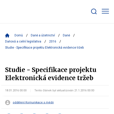
Zobrazit/skrýt
search
bar
Domů
Daně a účetnictví
Daně
Daňová a celní legislativa
2016
Studie - Specifikace projektu Elektronická evidence tržeb
Studie - Specifikace projektu
Elektronická evidence tržeb
18.01.2016 00:00
Tento článek byl aktualizován 21.1.2016 00:00
oddělení Komunikace s médii