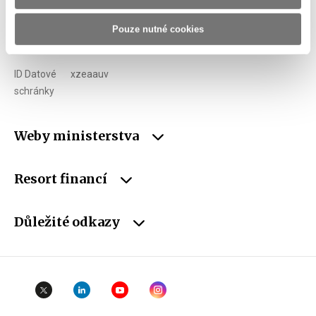
IČO
00006947
Pouze nutné cookies
DIČ
CZ00006947
ID Datové
xzeaauv
schránky
Weby ministerstva
Resort financí
Důležité odkazy