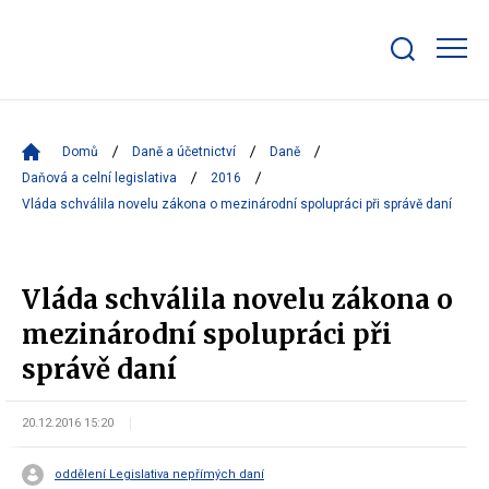
Zobrazit/skrýt
search
bar
Domů
Daně a účetnictví
Daně
Daňová a celní legislativa
2016
Vláda schválila novelu zákona o mezinárodní spolupráci při správě daní
Vláda schválila novelu zákona o
mezinárodní spolupráci při
správě daní
20.12.2016 15:20
oddělení Legislativa nepřímých daní