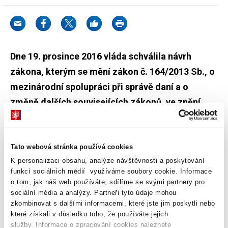
Dne 19. prosince 2016 vláda schválila návrh
zákona, kterým se mění zákon č. 164/2013 Sb., o
mezinárodní spolupráci při správě daní a o
změně dalších souvisejících zákonů, ve znění
pozdějších předpisů.
Tato webová stránka používá cookies
Předmětem návrhu právní úpravy je transpozice opatření č. 13
K personalizaci obsahu, analýze návštěvnosti a poskytování
projektu předcházení erozi základu daně a přesouvání zisků
funkcí sociálních médií využíváme soubory cookie. Informace
(BEPS), uskutečňovaného v rámci mezivládní spolupráce na poli
o tom, jak náš web používáte, sdílíme se svými partnery pro
Organizace pro ekonomickou spolupráci a rozvoj (OECD), a z
sociální média a analýzy. Partneři tyto údaje mohou
tohoto opatření vycházející směrnice Rady (EU) 2016/881 ze dne
zkombinovat s dalšími informacemi, které jste jim poskytli nebo
které získali v důsledku toho, že používáte jejich
25. května 2016, kterou se mění směrnice 2011/16/EU, pokud jde
služby. Informace o zpracování cookies naleznete
o povinnou automatickou výměnu informací v oblasti daní, která