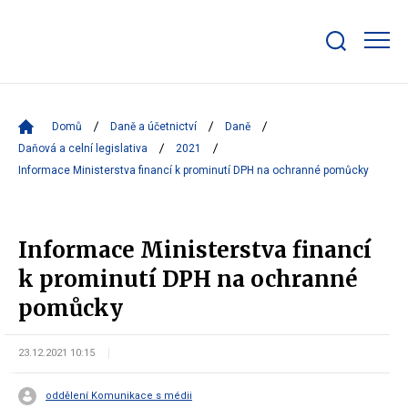
Zobrazit/skrýt
search
bar
Domů
Daně a účetnictví
Daně
Daňová a celní legislativa
2021
Informace Ministerstva financí k prominutí DPH na ochranné pomůcky
Informace Ministerstva financí
k prominutí DPH na ochranné
pomůcky
23.12.2021 10:15
oddělení Komunikace s médii