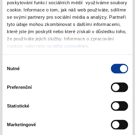
poskytování funkcí sociálních médií využíváme soubory
cookie. Informace o tom, jak náš web používáte, sdílíme
se svými partnery pro sociální média a analýzy. Partneři
tyto údaje mohou zkombinovat s dalšími informacemi,
Dokumenty ke stažení
které jste jim poskytli nebo které získali v důsledku toho,
že používáte jejich služby. Informace o zpracování
cookies naleznete na
mfcr.cz/cookies
.
MOJE daně - Jak na online finanční
úřad
Výběr
(8 MB)
Nutné
souhlasu
Preferenční
Stáhnout vybrané (
0
)
Statistické
Stáhnout vše
Marketingové