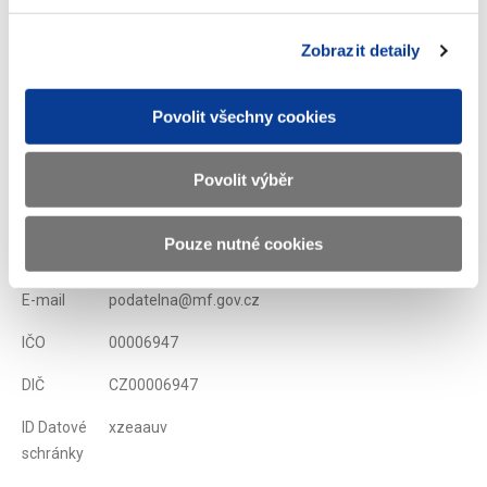
Zobrazit detaily
Zobrazeno
4471 ×
Doporučeno
1947 ×
Povolit všechny cookies
Ministerstvo financí ČR
Povolit výběr
Adresa
Letenská 15, 118 10 Praha
Pouze nutné cookies
Telefon
+420 257 041 111
E-mail
podatelna@mf.gov.cz
IČO
00006947
DIČ
CZ00006947
ID Datové
xzeaauv
schránky