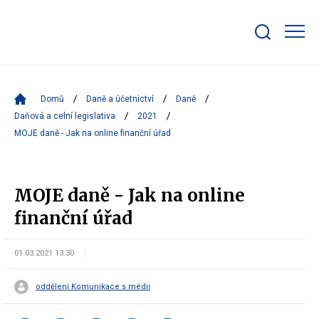
Zobrazit/skrýt
search
bar
Domů
Daně a účetnictví
Daně
Daňová a celní legislativa
2021
MOJE daně - Jak na online finanční úřad
MOJE daně - Jak na online
finanční úřad
01.03.2021 13:30
oddělení Komunikace s médii