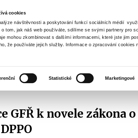
ívá cookies
nalýze návštěvnosti a poskytování funkcí sociálních médií vyu
Vyhledat
 o tom, jak náš web používáte, sdílíme se svými partnery pro so
daje mohou zkombinovat s dalšími informacemi, které jste jim pos
oho, že používáte jejich služby. Informace o zpracování cookies 
Finanční trh
Daně a účetnictví
Z
obrazit
Zobrazit
Zobrazit
ubmenu
submenu
submenu
ozpočtová
Finanční
Daně
olitika
trh
a
erenční
Statistické
Marketingové
účetnictví
nanční a celní správy
2014
Informace GFŘ k novele zákona o daních z p
e GFŘ k novele zákona o 
- DPPO