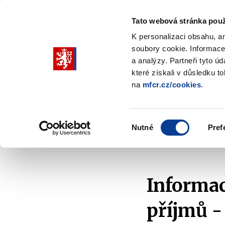
Tato webová stránka použ
K personalizaci obsahu, a
soubory cookie. Informace
Pohybujte
a analýzy. Partneři tyto ú
šipkami
které získali v důsledku t
na
mfcr.cz/cookies
.
nahoru
Ministerstvo
Rozpočtová politika
a
Zobrazit
Z
submenu
s
dolů
Ministerstvo
R
Výběr
p
Nutné
Pref
pro
souhlasu
Domů
Daně a účetnictví
Daně
Informace fi
výběr
našeptaných
položek
Informac
příjmů 