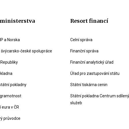
ministerstva
Resort financí
P a Norska
Celní správa
švýcarsko-české spolupráce
Finanční správa
 Republiky
Finanční analytický úřad
okladna
Úřad pro zastupování státu
státní pokladny
Státní tiskárna cenin
 gramotnost
Státní pokladna Centrum sdílen
služeb
 eura v ČR
vý průvodce