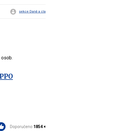
sekce Daně a cla
h osob.
DPPO
Doporučeno
1854 ×