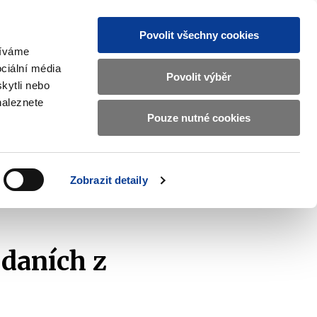
Povolit všechny cookies
žíváme
CZ
EN
ciální média
Základní
Povolit výběr
kytli nebo
informace
naleznete
o
Pouze nutné cookies
ahraničí a EU
Kontrola a regulace
Ministerstvu
Zobrazit
Zobrazit
submenu
submenu
financí
Zahraničí
Kontrola
a
a
v
Zobrazit detaily
EU
regulace
říjmů - DPPO
českém
znakovém
jazyce.
daních z