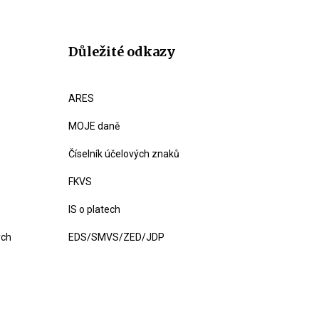
Důležité odkazy
ARES
MOJE daně
Číselník účelových znaků
FKVS
IS o platech
ých
EDS/SMVS/ZED/JDP