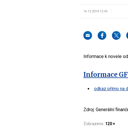
16.12.2014 12:45
Informace k novele od
Informace GFŘ
odkaz přímo na 
Zdroj: Generální finanč
Zobrazeno
120 ×