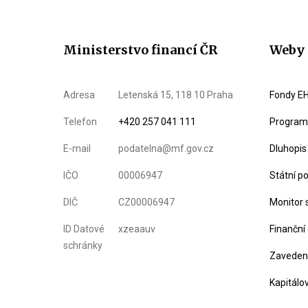
Ministerstvo financí ČR
Weby 
Adresa
Letenská 15, 118 10 Praha
Fondy EH
Telefon
+420 257 041 111
Program 
E-mail
podatelna@mf.gov.cz
Dluhopis
IČO
00006947
Státní p
DIČ
CZ00006947
Monitor 
ID Datové
xzeaauv
Finanční
schránky
Zavedení
Kapitálo