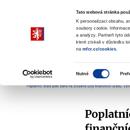
Tato webová stránka použ
K personalizaci obsahu, a
soubory cookie. Informace
Pohybujte
a analýzy. Partneři tyto ú
šipkami
které získali v důsledku t
na
mfcr.cz/cookies
.
nahoru
Ministerstvo
Rozpočtová politika
a
Zobrazit
Z
submenu
s
dolů
Ministerstvo
R
Výběr
p
Nutné
Pref
pro
souhlasu
Domů
Daně a účetnictví
Daně
Informace fi
výběr
Poplatníci stále platí daně na zrušené účty finančních úřadů. Vz
našeptaných
položek
Poplatní
finanční