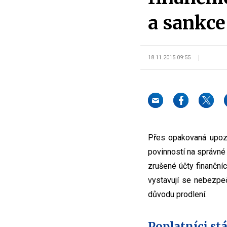
a sankce
18.11.2015 09:55
Přes opakovaná upozo
povinností na správné
zrušené účty finančníc
vystavují se nebezpeč
důvodu prodlení.
Poplatníci st