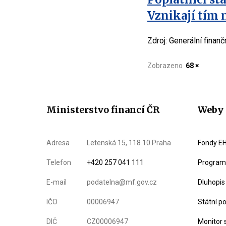
Vznikají tím 
Zdroj: Generální finanč
Zobrazeno
68 ×
Ministerstvo financí ČR
Weby 
Adresa
Letenská 15, 118 10 Praha
Fondy EH
Telefon
+420 257 041 111
Program 
E-mail
podatelna@mf.gov.cz
Dluhopis
IČO
00006947
Státní p
DIČ
CZ00006947
Monitor 