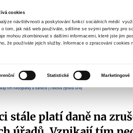
ívá cookies
nalýze návštěvnosti a poskytování funkcí sociálních médií vyu
Vyhledat
 o tom, jak náš web používáte, sdílíme se svými partnery pro so
daje mohou zkombinovat s dalšími informacemi, které jste jim pos
oho, že používáte jejich služby. Informace o zpracování cookies 
Finanční trh
Daně a účetnictví
Z
obrazit
Zobrazit
Zobrazit
ubmenu
submenu
submenu
ozpočtová
Finanční
Daně
olitika
trh
a
erenční
Statistické
Marketingové
účetnictví
nanční a celní správy
2015
nikají tím nedoplatky a sankce (Tisková zpráva GFŘ)
ci stále platí daně na zru
ch úřadů. Vznikají tím n