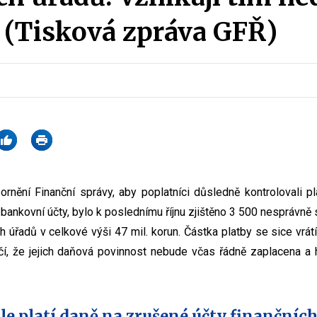
 (Tisková zpráva GFŘ)
rnění Finanční správy, aby poplatníci důsledně kontrolovali p
 bankovní účty, bylo k poslednímu říjnu zjištěno 3 500 nesprávně
h úřadů v celkové výši 47 mil. korun. Částka platby se sice vrát
í, že jejich daňová povinnost nebude včas řádně zaplacena a 
ále platí daně na zrušené účty finančních