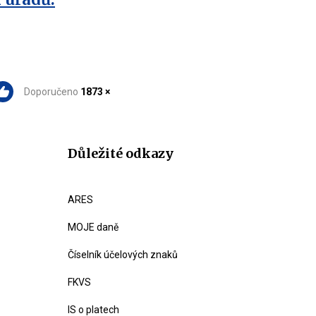
Doporučeno
1873 ×
Důležité odkazy
ARES
MOJE daně
Číselník účelových znaků
FKVS
IS o platech