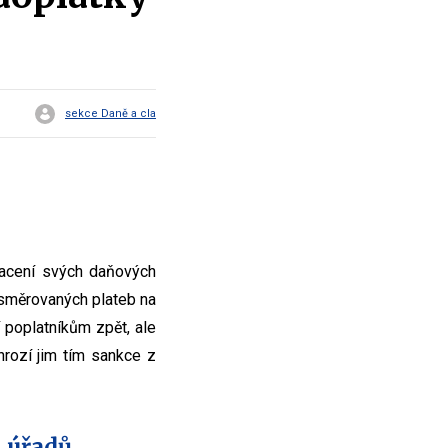
sekce Daně a cla
lacení svých daňových
 směrovaných plateb na
í poplatníkům zpět, ale
hrozí jim tím sankce z
 úřadů.