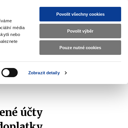
Povolit všechny cookies
žíváme
CZ
EN
ciální média
Základní
Povolit výběr
kytli nebo
informace
naleznete
o
Pouze nutné cookies
ahraničí a EU
Kontrola a regulace
Ministerstvu
Zobrazit
Zobrazit
submenu
submenu
financí
Zahraničí
Kontrola
a
a
v
Zobrazit detaily
EU
regulace
českém
znakovém
jazyce.
šené účty
edoplatky