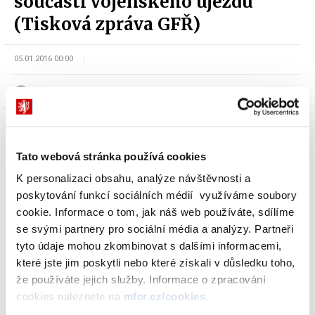
součástí vojenského újezdu
(Tisková zpráva GFŘ)
05.01.2016 00:00
sekce Daně a cla
Tato webová stránka používá cookies
K personalizaci obsahu, analýze návštěvnosti a
Finanční správa upozorňuje poplatníky daně z nemovitých věcí,
poskytování funkcí sociálních médií využíváme soubory
že na základě zákona o zrušení vojenského újezdu Brdy, o
cookie. Informace o tom, jak náš web používáte, sdílíme
stanovení hranic vojenských újezdů, o změně hranic krajů a o
se svými partnery pro sociální média a analýzy. Partneři
změně souvisejících zákonů, dochází k 1. lednu 2016 ke zrušení a
tyto údaje mohou zkombinovat s dalšími informacemi,
změně hranic vojenských újezdů, ke vzniku nových obcí a také ke
které jste jim poskytli nebo které získali v důsledku toho,
změně hranic krajů.
že používáte jejich služby. Informace o zpracování
cookies naleznete na
mfcr.cz/cookies
.
Informace pro poplatníky daně z nemovitých