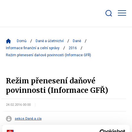
Zobrazit/skrýt
search
bar
Domů
Daně a účetnictví
Daně
Informace finanční a celní správy
2016
Režim přenesení daňové povinnosti (Informace GFŘ)
Režim přenesení daňové
povinnosti (Informace GFŘ)
24.02.2016 00:00
sekce Daně a cla