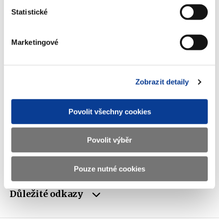
Statistické
Telefon
+420 257 041 111
E-mail
podatelna@mf.gov.cz
Marketingové
IČO
00006947
DIČ
CZ00006947
Zobrazit detaily
ID Datové
xzeaauv
schránky
Povolit všechny cookies
Weby ministerstva
Povolit výběr
Resort financí
Pouze nutné cookies
Důležité odkazy