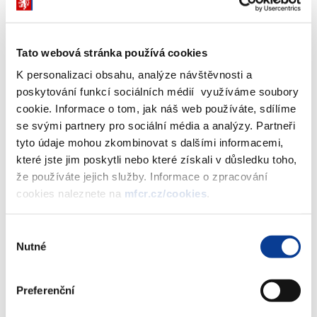
Tato webová stránka používá cookies
Komplexní informace pro plátce daně k uplatňování režimu
K personalizaci obsahu, analýze návštěvnosti a
přenesení daňové povinnosti dle § 92a až § 92e zákona č.
poskytování funkcí sociálních médií využíváme soubory
235/2004 Sb., o DPH, ve znění p. p.
cookie. Informace o tom, jak náš web používáte, sdílíme
se svými partnery pro sociální média a analýzy. Partneři
Režim přenesení daňové povinnosti (Informace
tyto údaje mohou zkombinovat s dalšími informacemi,
GFŘ)
které jste jim poskytli nebo které získali v důsledku toho,
Zdroj: Generální finanční ředitelství, publikováno průběžně
že používáte jejich služby. Informace o zpracování
cookies naleznete na
mfcr.cz/cookies
.
Zobrazeno
2057 ×
Doporučeno
1925 ×
Výběr
Nutné
souhlasu
Ministerstvo financí ČR
Preferenční
Adresa
Letenská 15, 118 10 Praha