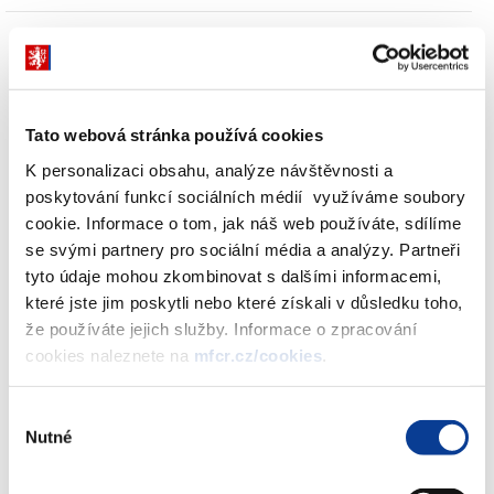
Tisková zpráva Finanční správy
Tato webová stránka používá cookies
K personalizaci obsahu, analýze návštěvnosti a
poskytování funkcí sociálních médií využíváme soubory
Od pondělí 16. 3. 2020 budou pracoviště Finanční správy
cookie. Informace o tom, jak náš web používáte, sdílíme
přístupná pro veřejnost v rozsahu úředních hodin podatelen.
se svými partnery pro sociální média a analýzy. Partneři
Kontakt s veřejností bude probíhat v prostorách určených
tyto údaje mohou zkombinovat s dalšími informacemi,
správcem daně (finančním úřadem, územním pracovištěm).
které jste jim poskytli nebo které získali v důsledku toho,
že používáte jejich služby. Informace o zpracování
Finanční správa reaguje na aktuální situaci
cookies naleznete na
mfcr.cz/cookies
.
Zdroj: Finanční správa ČR
Výběr
Zobrazeno
88 ×
Doporučeno
1920 ×
Nutné
souhlasu