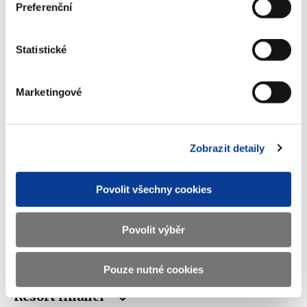
Preferenční
Ministerstvo financí ČR
Statistické
Adresa
Letenská 15, 118 10 Praha
Telefon
+420 257 041 111
Marketingové
E-mail
podatelna@mf.gov.cz
IČO
00006947
Zobrazit detaily
DIČ
CZ00006947
Povolit všechny cookies
ID Datové
xzeaauv
schránky
Povolit výběr
Weby ministerstva
Pouze nutné cookies
Resort financí