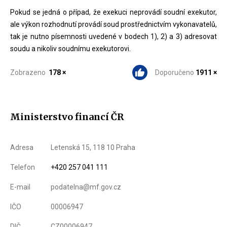
Pokud se jedná o případ, že exekuci neprovádí soudní exekutor,
ale výkon rozhodnutí provádí soud prostřednictvím vykonavatelů,
tak je nutno písemnosti uvedené v bodech 1), 2) a 3) adresovat
soudu a nikoliv soudnímu exekutorovi.
Zobrazeno
178 ×
Doporučeno
1911 ×
Ministerstvo financí ČR
Adresa
Letenská 15, 118 10 Praha
Telefon
+420 257 041 111
E-mail
podatelna@mf.gov.cz
IČO
00006947
DIČ
CZ00006947