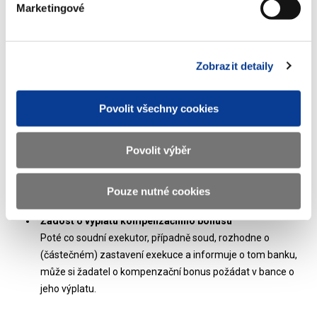
Marketingové
kompenzační bonus výslovně uvést, že na bankovní účet
byl kompenzační bonus vyplacen, v jaké výši byl
kompenzační bonus vyplacen, a že pro tyto peněžní
prostředky na bankovním účtu navrhuje zastavení exekuce
Zobrazit detaily
přikázáním pohledávky z účtu. Toto žadatel o
kompenzační bonus doloží např. těmito dokumenty:
Povolit všechny cookies
- žádostí o výplatu kompenzačního bonusu a
- výpisem z bankovního účtu, na který byl kompenzační
Povolit výběr
bonus vyplacen, s identifikací kompenzačního bonusu, tj.
platbou se speciálním předčíslím 10719.
Finanční správa
upozorňuje: Kompenzační bonus nepodléhá exekuci
(číslo
Pouze nutné cookies
bankovního účtu v ČNB)
Žádost o výplatu kompenzačního bonusu
Poté co soudní exekutor, případně soud, rozhodne o
(částečném) zastavení exekuce a informuje o tom banku,
může si žadatel o kompenzační bonus požádat v bance o
jeho výplatu.