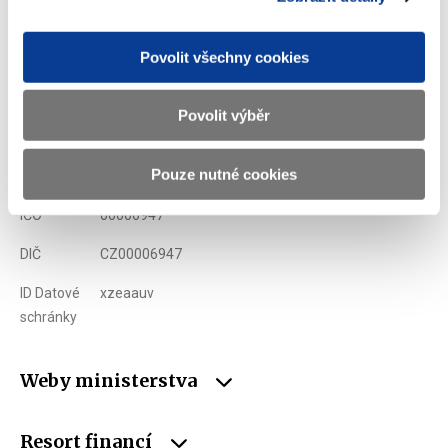
Ministerstvo financí ČR
Povolit všechny cookies
Adresa
Letenská 15, 118 10 Praha
Povolit výběr
Telefon
+420 257 041 111
Pouze nutné cookies
E-mail
podatelna@mf.gov.cz
IČO
00006947
DIČ
CZ00006947
ID Datové
xzeaauv
schránky
Weby ministerstva
Resort financí