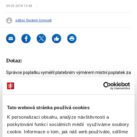
09.05.2018 13:48
odbor Správní činnosti
Dotaz:
Správce poplatku vyměřil platebním výměrem místní poplatek za
provoz systému shromažďování, sběru, přepravy, třídění,
využívání a odstraňování komunálních odpadů, který byl doručen
poplatníkovi na adresu jeho trvalého pobytu marným uplynutím
úložní doby (doručeno právní fikcí). Jak bude správce poplatku
Tato webová stránka používá cookies
postupovat, jestliže následně zjistil, že poplatník zemřel, a to již v
roce předcházejícím kalendářnímu roku, za který mu byl místní
K personalizaci obsahu, analýze návštěvnosti a
poplatek vyměřen?
poskytování funkcí sociálních médií využíváme soubory
cookie. Informace o tom, jak náš web používáte, sdílíme