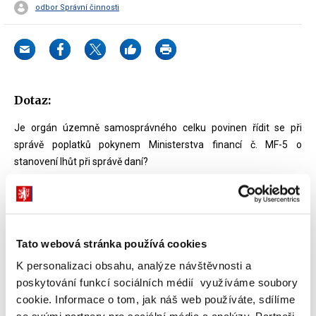
odbor Správní činnosti
Dotaz:
Je orgán územně samosprávného celku povinen řídit se při
správě poplatků pokynem Ministerstva financí č. MF-5 o
stanovení lhůt při správě daní?
Odpověď:
Pokyn č. MF-5 o stanovení lhůt při správě daní byl vydán
Ministerstvem financí s ohledem na ustanovení § 38 daňového
Tato webová stránka používá cookies
řádu (ochrana před nečinností správce daně) a principy tzv.
K personalizaci obsahu, analýze návštěvnosti a
„dobré správy“ pro věcně příslušné útvary ministerstva a orgány
poskytování funkcí sociálních médií využíváme soubory
jím přímo řízených organizací, z tohoto důvodu pro orgány
cookie. Informace o tom, jak náš web používáte, sdílíme
územně samosprávných celků závazný není.