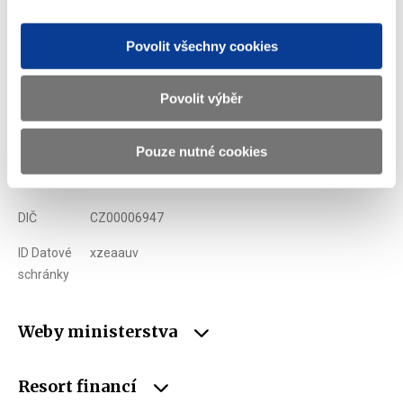
Ministerstvo financí ČR
Povolit všechny cookies
Adresa
Letenská 15, 118 10 Praha
Povolit výběr
Telefon
+420 257 041 111
E-mail
podatelna@mf.gov.cz
Pouze nutné cookies
IČO
00006947
DIČ
CZ00006947
ID Datové
xzeaauv
schránky
Weby ministerstva
Resort financí