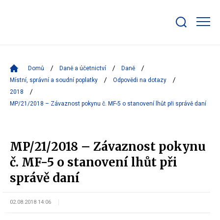
Zobrazit/skrýt
search
bar
Domů
Daně a účetnictví
Daně
Místní, správní a soudní poplatky
Odpovědi na dotazy
2018
MP/21/2018 – Závaznost pokynu č. MF-5 o stanovení lhůt při správě daní
MP/21/2018 – Závaznost pokynu
č. MF-5 o stanovení lhůt při
správě daní
02.08.2018 14:06