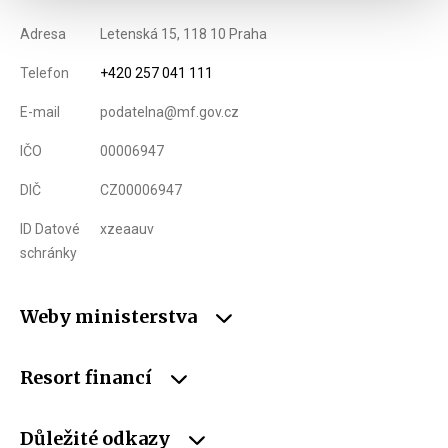
Adresa
Letenská 15, 118 10 Praha
Telefon
+420 257 041 111
E-mail
podatelna@mf.gov.cz
IČO
00006947
DIČ
CZ00006947
ID Datové
xzeaauv
schránky
Weby ministerstva
Resort financí
Důležité odkazy