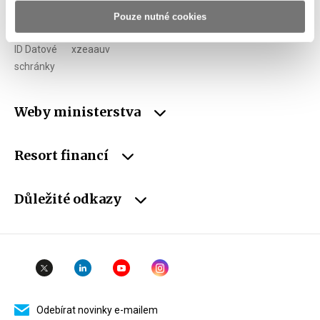
Pouze nutné cookies
DIČ
CZ00006947
ID Datové
xzeaauv
schránky
Weby ministerstva
Resort financí
Důležité odkazy
Odebírat novinky e-mailem