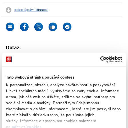
odbor Správní činnosti
Dotaz:
Lze přiznat poplatníkovi osobní či úkonové osvobození od
správního poplatku v případě, kdy je na základě plné moci
zastoupen zástupcem nebo advokátem?
Tato webová stránka používá cookies
K personalizaci obsahu, analýze návštěvnosti a poskytování
Odpověď:
funkcí sociálních médií využíváme soubory cookie. Informace
Podle ustanovení § 3 odst. 1 zákona o správních poplatcích je
o tom, jak náš web používáte, sdílíme se svými partnery pro
sociální média a analýzy. Partneři tyto údaje mohou
poplatníkem fyzická nebo právnická osoba, která podala žádost
zkombinovat s dalšími informacemi, které jste jim poskytli nebo
nebo jiný návrh k provedení úkonu správnímu úřadu, nebo osoba,
které získali v důsledku toho, že používáte jejich
v jejímž zájmu nebo věci byl úkon proveden.
služby. Informace o zpracování cookies naleznete
na
mfcr.cz/cookies
.